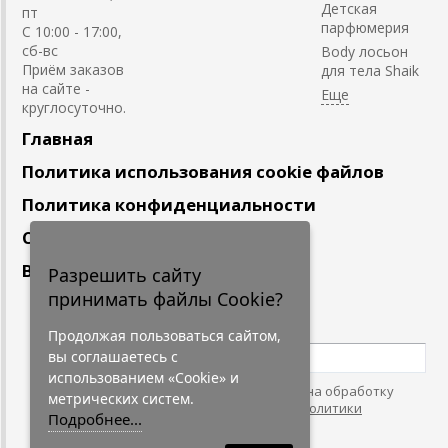
Детская
пт
парфюмерия
С 10:00 - 17:00,
сб-вс
Body лосьон
Приём заказов
для тела Shaik
на сайте -
круглосуточно.
Главная
Политика использования cookie файлов
Политика конфиденциальности
Сотрудничество
Вакансии
Разрешить сайту
принимать файлы Cookie?
Подпишитесь
на наши новости
Продолжая пользоваться сайтом,
вы соглашаетесь с
использованием «Cookie» и
Нажимая на кнопку, я даю согласие на обработку
метрических систем.
персональных данных. С условиями
"Политики
Подробнее...
Конфидециальности"
согласен.