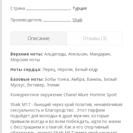
Страна
Турция
Производитель
Shaik
Описание
Отзывы (3)
Верхние ноты:
Альдегиды, Апельсин, Мандарин,
Морские ноты
Ноты сердца:
Перец, Нероли, Белый кедр
Базовые ноты:
Бобы тонка, Амбра, Ваниль, Белый
Мускус, Ветивер, Элеми
Конкурентное окружение Chanel Allure Homme Sport
Shaik M17 - бьющий через край позитив, ненавязчивая
сексуальность и благородство . Этот парфюм
подойдет для молодых в душе мужчин, которые
привыкли всегда и во всем побеждать, идти по жизни
с бесстрашием и отвагой. Как и его спортивный
обладатель, аромат Shaik M17 имеет свой характер,