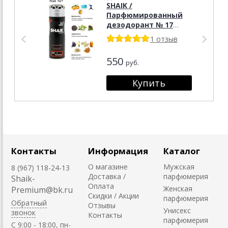
SHAIK /
Парфюмированный
дезодорант № 17
Chanel Allure Homme
1 отзыв
Sport, 200 мл.
550
руб.
Контакты
Информация
Каталог
О магазине
Мужская
8 (967) 118-24-13
Доставка /
парфюмерия
Shaik-
Оплата
Женская
Premium@bk.ru
Скидки / Акции
парфюмерия
Обратный
Отзывы
Унисекс
звонок
Контакты
парфюмерия
C 9:00 - 18:00, пн-