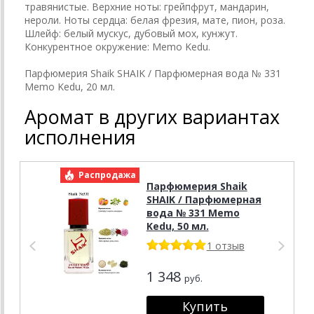
травянистые. Верхние ноты: грейпфрут, мандарин,
нероли. Ноты сердца: белая фрезия, мате, пион, роза.
Шлейф: белый мускус, дубовый мох, кунжут.
Конкурентное окружение: Memo Kedu.
Парфюмерия Shaik SHAIK / Парфюмерная вода № 331
Memo Kedu, 20 мл.
Аромат в других вариантах
исполнения
Распродажа
Р
Парфюмерия Shaik
SHAIK / Парфюмерная
вода № 331 Memo
Kedu, 50 мл.
1 отзыв
1 348
руб.