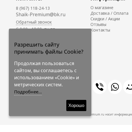
О магазине
8 (967) 118-24-13
Доставка / Оплата
Shaik-Premium@bk.ru
Скидки / Акции
Обратный звонок
Отзывы
C 9:00 - 18:00, пн-пт
Контакты
С 10:00 - 17:00, сб-вс
Приём заказов на сайте -
Разрешить сайту
круглосуточно.
принимать файлы Cookie?
Продолжая пользоваться
сайтом, вы соглашаетесь с
использованием «Cookie» и
метрических систем.
Подробнее...
© 2009-2026 Shaik-Premium
Хорошо
Shaik-Premium.ru носит информацио