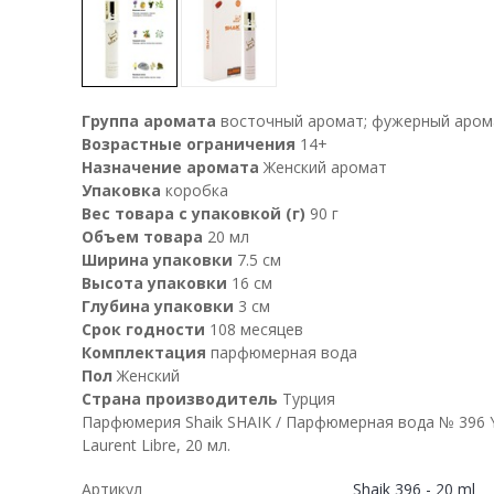
Группа аромата
восточный аромат; фужерный аром
Возрастные ограничения
14+
Назначение аромата
Женский аромат
Упаковка
коробка
Вес товара с упаковкой (г)
90 г
Объем товара
20 мл
Ширина упаковки
7.5 см
Высота упаковки
16 см
Глубина упаковки
3 см
Срок годности
108 месяцев
Комплектация
парфюмерная вода
Пол
Женский
Страна производитель
Турция
Парфюмерия Shaik SHAIK / Парфюмерная вода № 396 Y
Laurent Libre, 20 мл.
Артикул
Shaik 396 - 20 ml