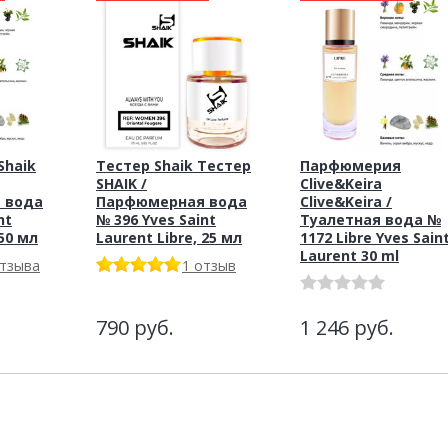
haik
Тестер Shaik Тестер
Парфюмерия
SHAIK /
Clive&Keira
 вода
Парфюмерная вода
Clive&Keira /
nt
№ 396 Yves Saint
Туалетная вода №
 50 мл
Laurent Libre, 25 мл
1172 Libre Yves Sain
Laurent 30 ml
отзыва
1 отзыв
790
руб.
1 246
руб.