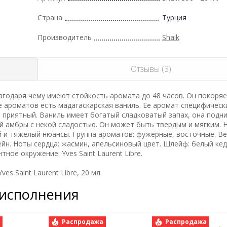
Страна
Турция
Производитель
Shaik
Отзывы (3)
годаря чему имеют стойкость аромата до 48 часов. Он покоряе
е ароматов есть мадагаскарская ваниль. Ее аромат специфическ
 приятный. Ваниль имеет богатый сладковатый запах, она подн
й амбры с некой сладостью. Он может быть твердым и мягким. 
й и тяжелый нюансы. Группа ароматов: фужерные, восточные. В
ейн. Ноты сердца: жасмин, апельсиновый цвет. Шлейф: белый кед
ное окружение: Yves Saint Laurent Libre.
 Saint Laurent Libre, 20 мл.
 исполнения
а
Распродажа
Распродажа