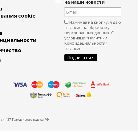
на наши новости
а
вания cookie
Нажимая на кнопку, я даю
согласие на обработку
а
персональных данных. С
условиями
"Политики
нциальности
Конфидециальности"
согласен.
ичество
и
ьи 437 Гражданского кодекса РФ.