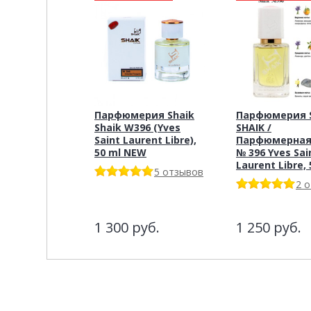
Парфюмерия Shaik
Парфюмерия S
Shaik W396 (Yves
SHAIK /
Saint Laurent Libre),
Парфюмерная
50 ml NEW
№ 396 Yves Sai
Laurent Libre,
5 отзывов
2 
1 300
руб.
1 250
руб.