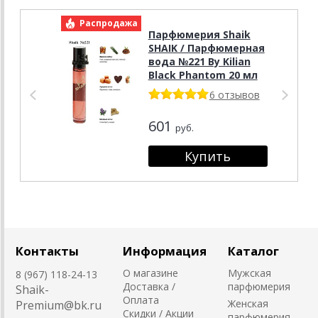
Распродажа
Р
Парфюмерия Shaik
SHAIK / Парфюмерная
вода №221 By Kilian
Black Phantom 20 мл
6 отзывов
601
руб.
Контакты
Информация
Каталог
О магазине
Мужская
8 (967) 118-24-13
Доставка /
парфюмерия
Shaik-
Оплата
Женская
Premium@bk.ru
Скидки / Акции
парфюмерия