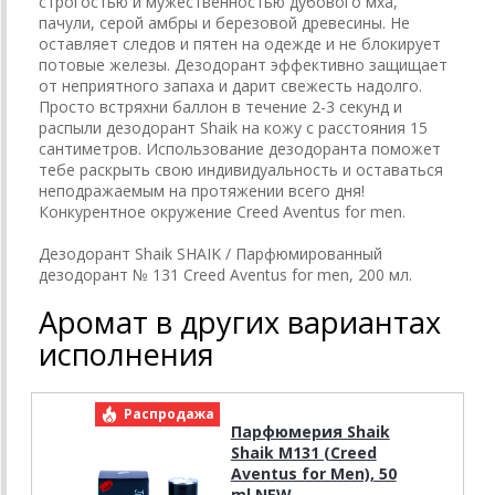
строгостью и мужественностью дубового мха,
пачули, серой амбры и березовой древесины. Не
оставляет следов и пятен на одежде и не блокирует
потовые железы. Дезодорант эффективно защищает
от неприятного запаха и дарит свежесть надолго.
Просто встряхни баллон в течение 2-3 секунд и
распыли дезодорант Shaik на кожу с расстояния 15
сантиметров. Использование дезодоранта поможет
тебе раскрыть свою индивидуальность и оставаться
неподражаемым на протяжении всего дня!
Конкурентное окружение Creed Aventus for men.
Дезодорант Shaik SHAIK / Парфюмированный
дезодорант № 131 Creed Aventus for men, 200 мл.
Аромат в других вариантах
исполнения
Распродажа
Р
Парфюмерия Shaik
Shaik M131 (Creed
Aventus for Men), 50
ml NEW