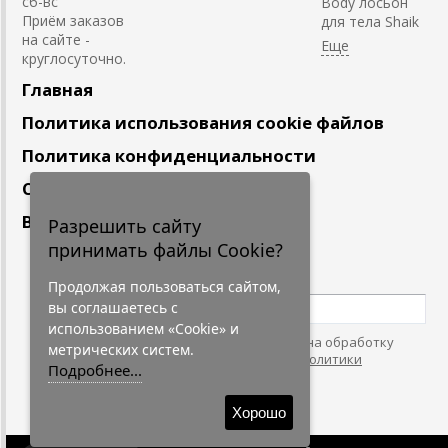
сб-вс
Body лосьон
Приём заказов
для тела Shaik
на сайте -
круглосуточно.
Главная
Политика использования cookie файлов
Политика конфиденциальности
Сотрудничество
Вакансии
Разрешить сайту
принимать файлы Cookie?
Подпишитесь
на наши новости
Продолжая пользоваться сайтом,
вы соглашаетесь с
использованием «Cookie» и
Нажимая на кнопку, я даю согласие на обработку
метрических систем.
персональных данных. С условиями
"Политики
Подробнее...
Конфидециальности"
согласен.
Хорошо