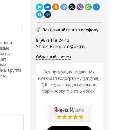
Заказывайте по телефону
8 (967) 118-24-13
ленная
Shaik-Premium@bk.ru
самые
мяты,
Обратный звонок
мат,
ами
на. Группа
Вся продукция подлинная,
еза,
имеющая голограмму (Original),
QR-код на каждом флаконе,
маркировку "Честный знак".
Распродажа
Распродажа