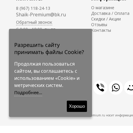
О магазине
8 (967) 118-24-13
Доставка / Оплата
Shaik-Premium@bk.ru
Скидки / Акции
Обратный звонок
Отзывы
C 9:00 - 18:00, пн-пт
Контакты
С 10:00 - 17:00, сб-вс
Приём заказов на сайте -
Разрешить сайту
круглосуточно.
принимать файлы Cookie?
Продолжая пользоваться
сайтом, вы соглашаетесь с
использованием «Cookie» и
метрических систем.
Подробнее...
© 2009-2026 Shaik-Premium
Хорошо
Shaik-Premium.ru носит информацио