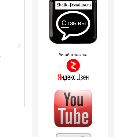
Парфюмерия
Парфюмерия Shaik
Sevaverek Sevaverek
SHAIK /
й
/ Парфюмерная
Парфюмерная вода
вода № 5021 Creed
№120 SHAIK NICHE
Aventus for men 50
Creed Aventus, 50 мл.
мл
2 отзыва
2 126
руб.
2 418
руб.