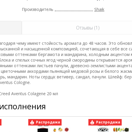
Производитель
Shaik
Отзывы (1)
годаря чему имеют стойкость аромата до 48 часов. Это обнов
зысканной и насыщенной композицией, сочетающая в себе все 
совыми оттенками бергамота и мандарина, холодным акцентом 
блока и спелых сочных ягод черной смородины открывается аро
ряными оттенками листьев пачули, древесно-землистыми акцент
 цветочными аккордами пьянящей медовой розы и белого жасми
ь, мандарин. Ноты сердца: ветивер, сандал, пачули. Шлейф: бер
ventus Cologne.
reed Aventus Colagene 20 мл
 исполнения
а
Распродажа
Распродажа