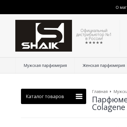
О маг
Официальный
дистрибьютор №1
в России!
★★★★★
Мужская парфюмерия
Женская парфюмерия
Главная
Мужск
Каталог товаров
Парфюмер
Colagene