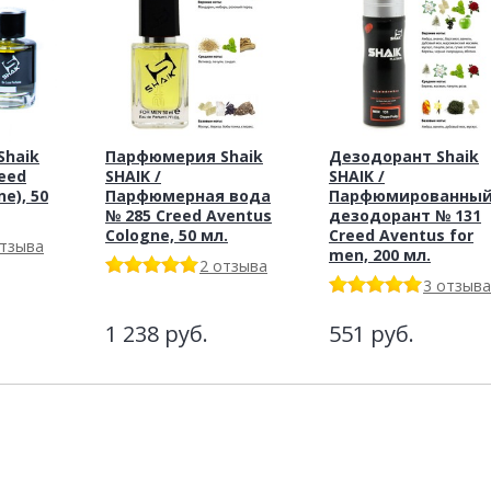
haik
Парфюмерия Shaik
Дезодорант Shaik
reed
SHAIK /
SHAIK /
e), 50
Парфюмерная вода
Парфюмированны
№ 285 Creed Aventus
дезодорант № 131
Cologne, 50 мл.
Creed Aventus for
отзыва
men, 200 мл.
2 отзыва
3 отзыва
1 238
руб.
551
руб.