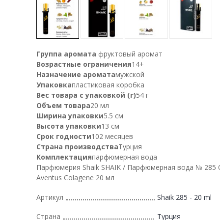
Группа аромата
фруктовый аромат
Возрастные ограничения
14+
Назначение аромата
мужской
Упаковка
пластиковая коробка
Вес товара с упаковкой (г)
54 г
Объем товара
20 мл
Ширина упаковки
5.5 см
Высота упаковки
13 см
Срок годности
102 месяцев
Страна производства
Турция
Комплектация
парфюмерная вода
Парфюмерия Shaik SHAIK / Парфюмерная вода № 285 
Aventus Colagene 20 мл
Артикул
Shaik 285 - 20 ml
Страна
Турция