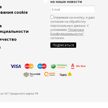
на наши новости
а
вания cookie
Нажимая на кнопку, я даю
согласие на обработку
а
персональных данных. С
условиями
"Политики
нциальности
Конфидециальности"
согласен.
ичество
и
ьи 437 Гражданского кодекса РФ.