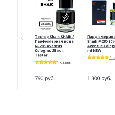
Тестер Shaik SHAIK /
Парфюмерия S
Парфюмерная вода
Shaik M285 (C
№ 285 Aventus
Aventus Cologn
Cologne, 25 мл.
ml NEW
Tester
2 
1 отзыв
790
руб.
1 300
руб.