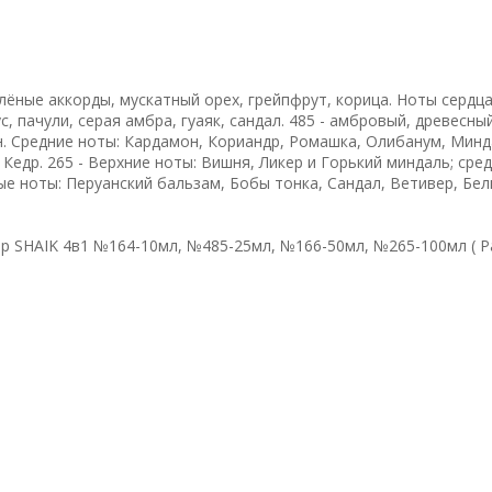
лёные аккорды, мускатный орех, грейпфрут, корица. Ноты сердца
, пачули, серая амбра, гуаяк, сандал. 485 - амбровый, древесный
. Средние ноты: Кардамон, Кориандр, Ромашка, Олибанум, Минд
Кедр. 265 - Верхние ноты: Вишня, Ликер и Горький миндаль; сред
ые ноты: Перуанский бальзам, Бобы тонка, Сандал, Ветивер, Бел
р SHAIK 4в1 №164-10мл, №485-25мл, №166-50мл, №265-100мл ( 