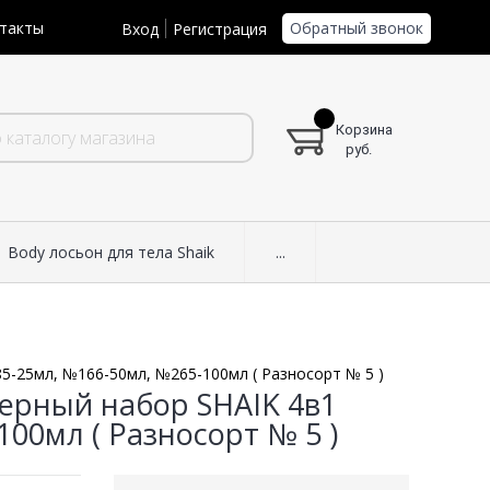
Обратный звонок
такты
Вход
Регистрация
Корзина
руб.
Body лосьон для тела Shaik
...
5-25мл, №166-50мл, №265-100мл ( Разносорт № 5 )
ерный набор SHAIK 4в1
00мл ( Разносорт № 5 )