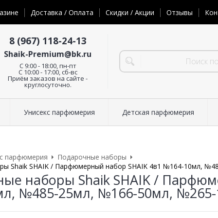
азине
Доставка / Оплата
Скидки / Акции
Отзывы
Кон
8 (967) 118-24-13
Shaik-Premium@bk.ru
C 9:00 - 18:00, пн-пт
С 10:00 - 17:00, сб-вс
Приём заказов на сайте -
круглосуточно.
Унисекс парфюмерия
Детская парфюмерия
кс парфюмерия
Подарочные наборы
ы Shaik SHAIK / Парфюмерный набор SHAIK 4в1 №164-10мл, №48
ые наборы Shaik SHAIK / Парфюм
л, №485-25мл, №166-50мл, №265-1