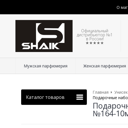
О маг
Официальный
дистрибьютор №1
в России!
★★★★★
Мужская парфюмерия
Женская парфюмерия
Главная
Унисе
Каталог товаров
Подарочные набор
Подарочн
№164-10м