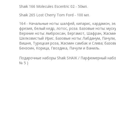
Shaik 166 Molecules Escentric 02 - 50мл.
Shaik 265 Lost Cherry Tom Ford - 100 мл.
164 - Начальные ноты: шалфей, кипарис, кардамон, зе
фрезия, белый кедр, лотос, роза. Базовые ноты: мускус
Верхние ноты: Амброксан, Бергамот, Шафран, Жасмин
Шелковистый Ирис. Базовые ноты: Лабданум, Пачули, 
Вишня, Турецкая роза, Жасмин самбак и Слива; базов
Бензоин, Корица, Гвоздика, Пачули и Ваниль.
Подарочные наборы Shaik SHAIK / Парфюмерный набо
№ 5 )