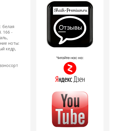
: белая
. 166 -
аль,
ние ноты:
ый кедр,
Разносорт