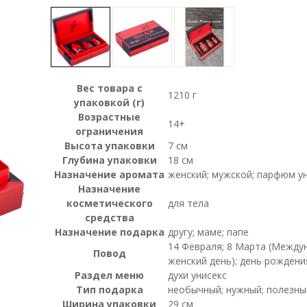
Вес товара с
1210 г
упаковкой (г)
Возрастные
14+
ограничения
Высота упаковки
7 см
Глубина упаковки
18 см
Назначение аромата
женский; мужской; парфюм у
Назначение
косметического
для тела
средства
Назначение подарка
другу; маме; папе
14 Февраля; 8 Марта (Между
Повод
женский день); день рождени
Раздел меню
духи унисекс
Тип подарка
необычный; нужный; полезны
Ширина упаковки
29 см