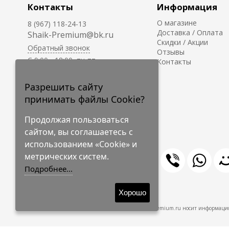
Контакты
Информация
О магазине
8 (967) 118-24-13
Доставка / Оплата
Shaik-Premium@bk.ru
Скидки / Акции
Обратный звонок
Отзывы
C 9:00 - 18:00, пн-пт
Контакты
С 10:00 - 17:00, сб-вс
Приём заказов на сайте -
Разрешить сайту
круглосуточно.
принимать файлы Cookie?
Продолжая пользоваться
сайтом, вы соглашаетесь с
использованием «Cookie» и
метрических систем.
Подробнее...
© 2009-2026 Shaik-Premium
Хорошо
Shaik-Premium.ru носит информацио