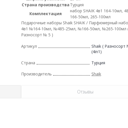
Страна производства
Турция
набор SHAIK 4в1 164-10мл, 4
Комплектация
166-50мл, 265-100мл
Подарочные наборы Shaik SHAIK / Парфюмерный набо
4в1 №164-10мл, №485-25мл, №166-50мл, №265-100мл 
Разносорт № 5 )
Артикул
Shaik ( Разносорт №
(4in1)
Страна
Турция
Производитель
Shaik
Отзывы