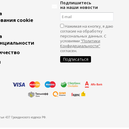
Подпишитесь
на наши новости
а
вания cookie
Нажимая на кнопку, я даю
согласие на обработку
а
персональных данных. С
условиями
"Политики
нциальности
Конфидециальности"
согласен.
ичество
и
ьи 437 Гражданского кодекса РФ.