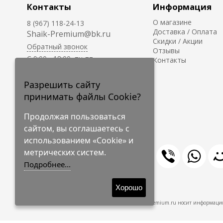
Контакты
Информация
О магазине
8 (967) 118-24-13
Доставка / Оплата
Shaik-Premium@bk.ru
Скидки / Акции
Обратный звонок
Отзывы
C 9:00 - 18:00, пн-пт
Контакты
С 10:00 - 17:00, сб-вс
Приём заказов на сайте -
Разрешить сайту
круглосуточно.
принимать файлы Cookie?
Продолжая пользоваться
сайтом, вы соглашаетесь с
использованием «Cookie» и
метрических систем.
Подробнее...
© 2009-2026 Shaik-Premium
Хорошо
Shaik-Premium.ru носит информацио