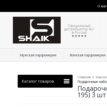
О маг
Официальный
дистрибьютор №1
в России!
★★★★★
Мужская парфюмерия
Женская парфюмерия
Главная
Унисе
Каталог товаров
Подарочные набор
Подарочн
195) 3 шт