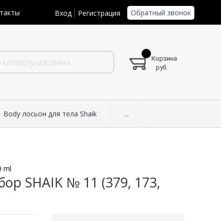
Обратный звонок
такты
Вход
Регистрация
Корзина
руб.
Body лосьон для тела Shaik
...
0 ml
р SHAIK № 11 (379, 173,