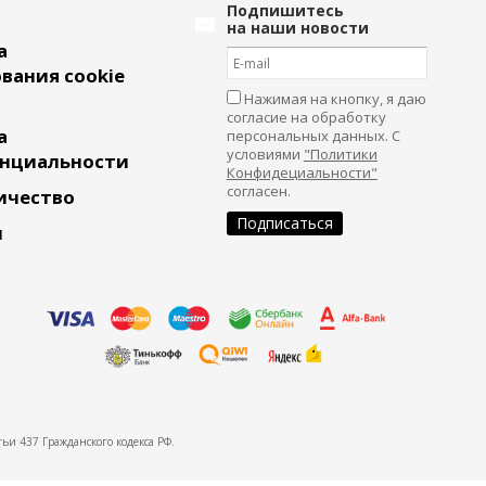
Подпишитесь
на наши новости
а
вания cookie
Нажимая на кнопку, я даю
согласие на обработку
а
персональных данных. С
условиями
"Политики
нциальности
Конфидециальности"
согласен.
ичество
и
ьи 437 Гражданского кодекса РФ.