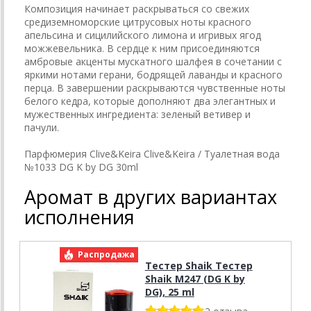
Композиция начинает раскрываться со свежих
средиземноморские цитрусовых ноты красного
апельсина и сицилийского лимона и игривых ягод
можжевельника. В сердце к ним присоединяются
амбровые акценты мускатного шалфея в сочетании с
яркими нотами герани, бодрящей лаванды и красного
перца. В завершении раскрываются чувственные ноты
белого кедра, которые дополняют два элегантных и
мужественных ингредиента: зеленый ветивер и
пачули.
Парфюмерия Clive&Keira Clive&Keira / Туалетная вода
№1033 DG K by DG 30ml
Аромат в других вариантах
исполнения
Распродажа
Р
Тестер Shaik Тестер
Shaik M247 (DG K by
DG), 25 ml