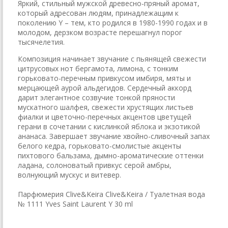
Яркий, стильный мужской древесно-пряный аромат,
который адресован людям, принадлежащим к
поколению Y – тем, кто родился в 1980-1990 годах и в
молодом, дерзком возрасте перешагнул порог
тысячелетия.
Композиция начинает звучание с пьянящей свежести
цитрусовых нот бергамота, лимона, с тонким
горьковато-перечным привкусом имбиря, мяты и
мерцающей аурой альдегидов. Сердечный аккорд
дарит элегантное созвучие тонкой пряности
мускатного шалфея, свежести хрустящих листьев
фиалки и цветочно-перечных акцентов цветущей
герани в сочетании с кислинкой яблока и экзотикой
ананаса. Завершает звучание хвойно-сливочный запах
белого кедра, горьковато-смолистые акценты
пихтового бальзама, дымно-ароматические оттенки
ладана, солоноватый привкус серой амбры,
волнующий мускус и витевер.
Парфюмерия Clive&Keira Clive&Keira / Туалетная вода
№ 1111 Yves Saint Laurent Y 30 ml