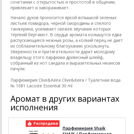
сочетании с открытостью и простотой в общении,
привлекает и завораживает.
Начало духов проносится яркой вспышкой зеленых
листьев помидора, черной смородины и спелого
танжерина, усиливает свежее звучание которых
терпкий бергамот. В сердце аромата колышутся едва
распускающиеся нежные розы, а колкий перец не дает
их соблазнительному благоуханию ускользнуть.
Уверенности и притягательности дарит молодому
владельцу этого парфюма древесный шлейф,
собранный из нот сандала и выразительных нюансов
пачули.
Парфюмерия Clive&Keira Clive&Keira / Туалетная вода
№ 1081 Lacoste Essential 30 ml
Аромат в других вариантах
исполнения
Распродажа
Р
Парфюмерия Shaik
SHAIK / Парфюмерная