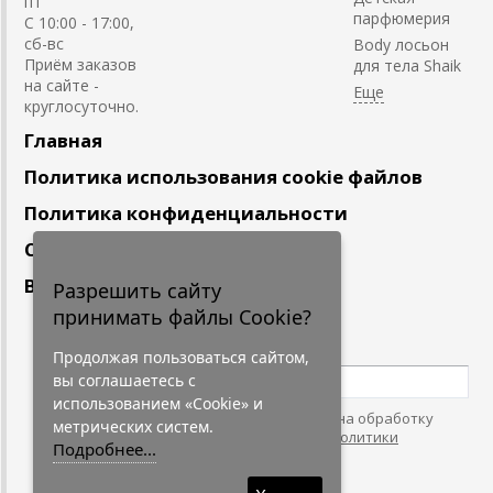
пт
парфюмерия
С 10:00 - 17:00,
сб-вс
Body лосьон
Приём заказов
для тела Shaik
на сайте -
круглосуточно.
Главная
Политика использования cookie файлов
Политика конфиденциальности
Сотрудничество
Вакансии
Разрешить сайту
принимать файлы Cookie?
Подпишитесь
на наши новости
Продолжая пользоваться сайтом,
вы соглашаетесь с
использованием «Cookie» и
Нажимая на кнопку, я даю согласие на обработку
метрических систем.
персональных данных. С условиями
"Политики
Подробнее...
Конфидециальности"
согласен.