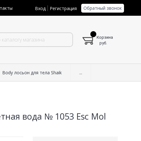
Обратный звонок
такты
Вход
Регистрация
Корзина
руб.
Body лосьон для тела Shaik
...
етная вода № 1053 Esc Mol