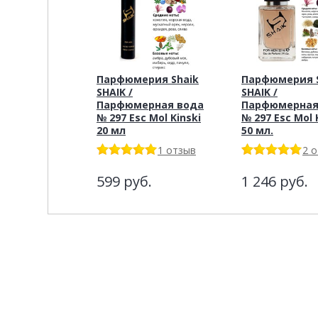
Парфюмерия Shaik
Парфюмерия S
SHAIK /
SHAIK /
Парфюмерная вода
Парфюмерная
№ 297 Esc Mol Kinski
№ 297 Esc Mol K
20 мл
50 мл.
1 отзыв
2 
599
руб.
1 246
руб.