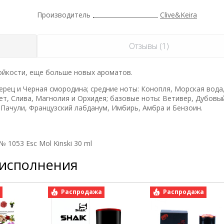
Производитель
Clive&Keira
Отзывы (1)
ойкости, еще больше новых ароматов.
рец и Черная смородина; средние ноты: Конопля, Морская вода
т, Слива, Магнолия и Орхидея; базовые ноты: Ветивер, Дубовы
 Пачули, Французский лабданум, Имбирь, Амбра и Бензоин.
№ 1053 Esc Mol Kinski 30 ml
 исполнения
а
Распродажа
Распродажа