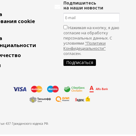
Подпишитесь
на наши новости
а
вания cookie
Нажимая на кнопку, я даю
согласие на обработку
а
персональных данных. С
условиями
"Политики
нциальности
Конфидециальности"
согласен.
ичество
и
ьи 437 Гражданского кодекса РФ.