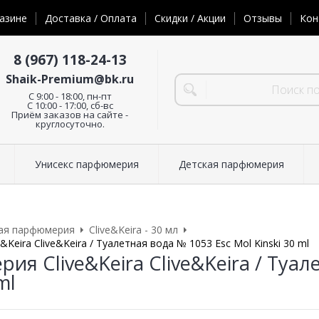
азине
Доставка / Оплата
Скидки / Акции
Отзывы
Кон
8 (967) 118-24-13
Shaik-Premium@bk.ru
C 9:00 - 18:00, пн-пт
С 10:00 - 17:00, сб-вс
Приём заказов на сайте -
круглосуточно.
Унисекс парфюмерия
Детская парфюмерия
ая парфюмерия
Clive&Keira - 30 мл
Keira Clive&Keira / Туалетная вода № 1053 Esc Mol Kinski 30 ml
я Clive&Keira Clive&Keira / Туал
ml