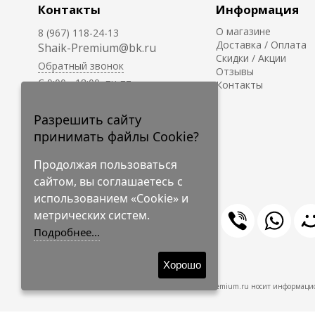
Контакты
Информация
О магазине
8 (967) 118-24-13
Доставка / Оплата
Shaik-Premium@bk.ru
Скидки / Акции
Обратный звонок
Отзывы
C 9:00 - 18:00, пн-пт
Контакты
С 10:00 - 17:00, сб-вс
Приём заказов на сайте -
Разрешить сайту
круглосуточно.
принимать файлы Cookie?
Продолжая пользоваться
сайтом, вы соглашаетесь с
использованием «Cookie» и
метрических систем.
Подробнее...
© 2009-2026 Shaik-Premium
Хорошо
Shaik-Premium.ru носит информацио