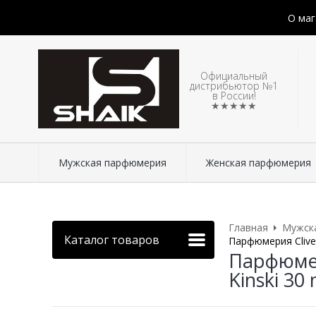
О маг
Официальный
дистрибьютор №1
в России!
★★★★★
Мужская парфюмерия
Женская парфюмерия
Главная
Мужск
Каталог товаров
Парфюмерия Clive&
Парфюмери
Kinski 30 