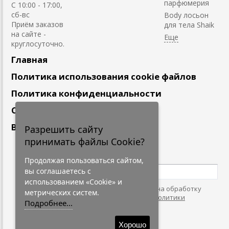
парфюмерия
С 10:00 - 17:00,
сб-вс
Body лосьон
Приём заказов
для тела Shaik
на сайте -
круглосуточно.
Главная
Политика использования cookie файлов
Политика конфиденциальности
Сотрудничество
Вакансии
Разрешить сайту
принимать файлы Cookie?
Подпишитесь
на наши новости
Продолжая пользоваться сайтом,
вы соглашаетесь с
использованием «Cookie» и
Нажимая на кнопку, я даю согласие на обработку
метрических систем.
персональных данных. С условиями
"Политики
Подробнее...
Конфидециальности"
согласен.
Хорошо