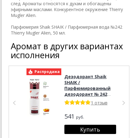
след. Ароматы относятся к духам и обогащены
эфирными маслами. Конкурентное окружение Thierry
Mugler Alien.
Парфюмерия Shaik SHAIK / Парфюмерная вода №242
Thierry Mugler Alien, 50 мл.
Аромат в других вариантах
исполнения
Распродажа
Р
Дезодорант Shaik
SHAIK /
Парфюмированный
дезодорант № 242
Thierry Mugler Alien,
1 отзыв
200 мл.
541
руб.