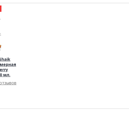
а
haik
юмерная
erry
0 мл.
 отзывов