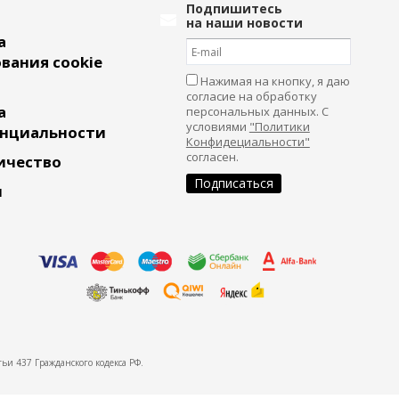
Подпишитесь
на наши новости
а
вания cookie
Нажимая на кнопку, я даю
согласие на обработку
а
персональных данных. С
условиями
"Политики
нциальности
Конфидециальности"
согласен.
ичество
и
ьи 437 Гражданского кодекса РФ.