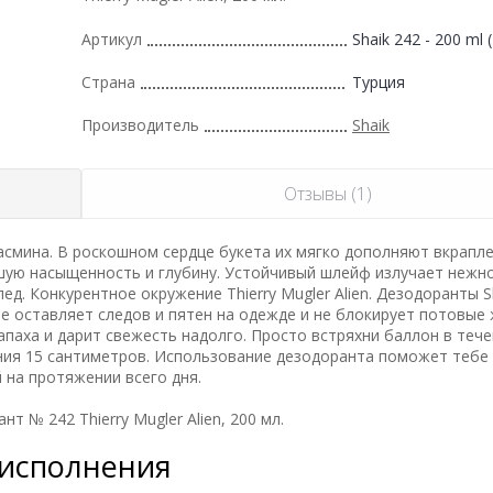
Артикул
Shaik 242 - 200 ml 
Страна
Турция
Производитель
Shaik
Отзывы (1)
смина. В роскошном сердце букета их мягко дополняют вкрапл
шую насыщенность и глубину. Устойчивый шлейф излучает нежн
д. Конкурентное окружение Thierry Mugler Alien. Дезодоранты S
е оставляет следов и пятен на одежде и не блокирует потовые 
аха и дарит свежесть надолго. Просто встряхни баллон в тече
ояния 15 сантиметров. Использование дезодоранта поможет тебе
на протяжении всего дня.
 № 242 Thierry Mugler Alien, 200 мл.
 исполнения