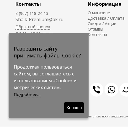
Контакты
Информация
О магазине
8 (967) 118-24-13
Доставка / Оплата
Shaik-Premium@bk.ru
Скидки / Акции
Обратный звонок
Отзывы
C 9:00 - 18:00, пн-пт
Контакты
С 10:00 - 17:00, сб-вс
Приём заказов на сайте -
Разрешить сайту
круглосуточно.
принимать файлы Cookie?
Продолжая пользоваться
сайтом, вы соглашаетесь с
использованием «Cookie» и
метрических систем.
Подробнее...
© 2009-2026 Shaik-Premium
Хорошо
Shaik-Premium.ru носит информацио