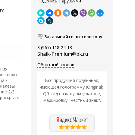
Поделись с друзьями
(D)
Заказывайте по телефону
8 (967) 118-24-13
Shaik-Premium@bk.ru
Обратный звонок
ения
ое тепло
haik
Вся продукция подлинная,
железы.
имеющая голограмму (Original),
ние 2-3
QR-код на каждом флаконе,
 раскрыть
маркировку "Честный знак".