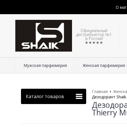
О маг
Официальный
дистрибьютор №1
в России!
★★★★★
Мужская парфюмерия
Женская парфюмерия
Главная
Женск
Каталог товаров
Дезодорант Shaik 
Дезодора
Thierry M