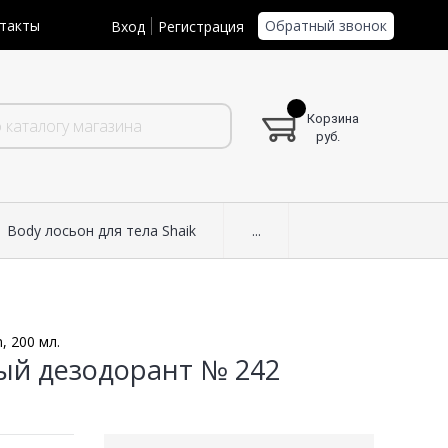
Обратный звонок
такты
Вход
Регистрация
Корзина
руб.
Body лосьон для тела Shaik
...
, 200 мл.
ый дезодорант № 242