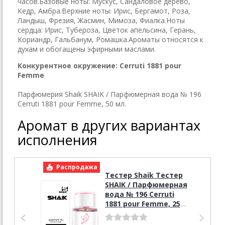
часов.Базовые ноты: Мускус, Сандаловое дерево,
Кедр, Амбра.Верхние ноты: Ирис, Бергамот, Роза,
Ландыш, Фрезия, Жасмин, Мимоза, Фиалка.Ноты
сердца: Ирис, Тубероза, Цветок апельсина, Герань,
Кориандр, Гальбанум, Ромашка.Ароматы относятся к
духам и обогащены эфирными маслами.
Конкурентное окружение: Cerruti 1881 pour
Femme
Парфюмерия Shaik SHAIK / Парфюмерная вода № 196
Cerruti 1881 pour Femme, 50 мл.
Аромат в других вариантах
исполнения
Распродажа
Р
Тестер Shaik Тестер
SHAIK / Парфюмерная
вода № 196 Cerruti
1881 pour Femme, 25
мл.