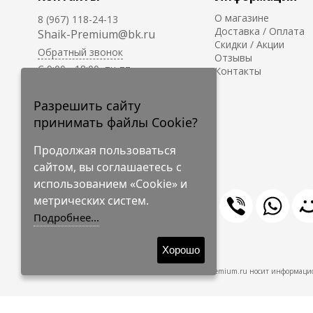
О магазине
8 (967) 118-24-13
Доставка / Оплата
Shaik-Premium@bk.ru
Скидки / Акции
Обратный звонок
Отзывы
C 9:00 - 18:00, пн-пт
Контакты
С 10:00 - 17:00, сб-вс
Приём заказов на сайте -
Разрешить сайту
круглосуточно.
принимать файлы Cookie?
Продолжая пользоваться
сайтом, вы соглашаетесь с
использованием «Cookie» и
метрических систем.
Подробнее...
© 2009-2026 Shaik-Premium
Хорошо
Shaik-Premium.ru носит информацио