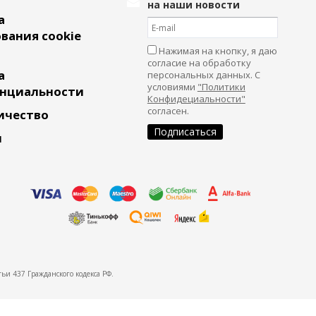
на наши новости
а
вания cookie
Нажимая на кнопку, я даю
согласие на обработку
а
персональных данных. С
условиями
"Политики
нциальности
Конфидециальности"
согласен.
ичество
и
ьи 437 Гражданского кодекса РФ.