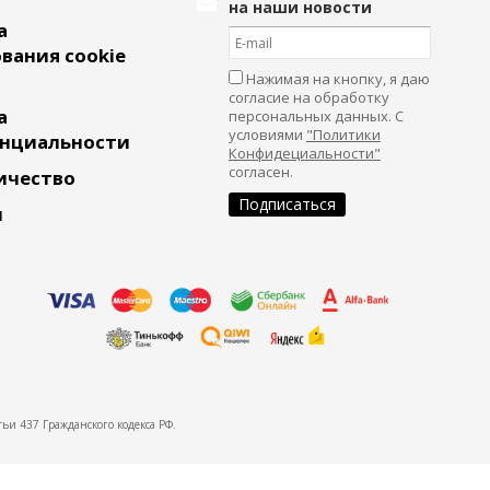
на наши новости
а
вания cookie
Нажимая на кнопку, я даю
согласие на обработку
а
персональных данных. С
условиями
"Политики
нциальности
Конфидециальности"
согласен.
ичество
и
ьи 437 Гражданского кодекса РФ.