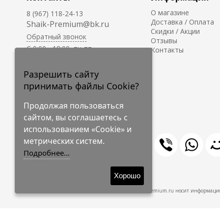
О магазине
8 (967) 118-24-13
Доставка / Оплата
Shaik-Premium@bk.ru
Скидки / Акции
Обратный звонок
Отзывы
C 9:00 - 18:00, пн-пт
Контакты
С 10:00 - 17:00, сб-вс
Приём заказов на сайте -
Разрешить сайту
круглосуточно.
принимать файлы Cookie?
Продолжая пользоваться
сайтом, вы соглашаетесь с
использованием «Cookie» и
метрических систем.
Подробнее...
© 2009-2026 Shaik-Premium
Хорошо
Shaik-Premium.ru носит информацио