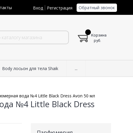
Обратный звонок
такты
Вход
Регистрация
Корзина
руб.
Body лосьон для тела Shaik
...
мерная вода №4 Little Black Dress Avon 50 мл
а №4 Little Black Dress
Парфюмерия