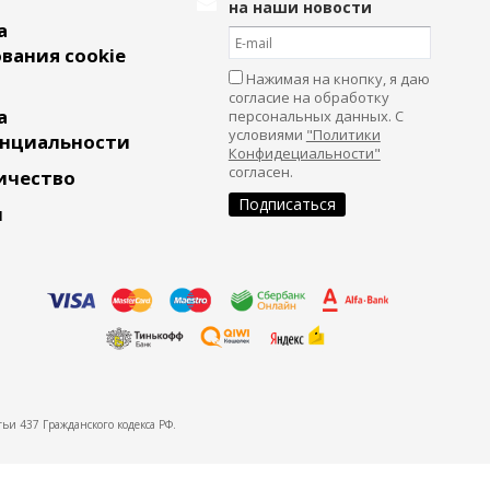
на наши новости
а
вания cookie
Нажимая на кнопку, я даю
согласие на обработку
а
персональных данных. С
условиями
"Политики
нциальности
Конфидециальности"
согласен.
ичество
и
ьи 437 Гражданского кодекса РФ.