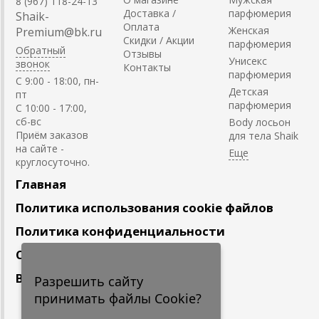
8 (967) 118-24-13
Доставка /
парфюмерия
Shaik-
Оплата
Женская
Premium@bk.ru
Скидки / Акции
парфюмерия
Обратный
Отзывы
Унисекс
звонок
Контакты
парфюмерия
C 9:00 - 18:00, пн-
Детская
пт
парфюмерия
С 10:00 - 17:00,
сб-вс
Body лосьон
Приём заказов
для тела Shaik
на сайте -
круглосуточно.
Главная
Политика использования cookie файлов
Политика конфиденциальности
Сотрудничество
Вакансии
Разрешить сайту
принимать файлы Cookie?
Подпишитесь
на наши новости