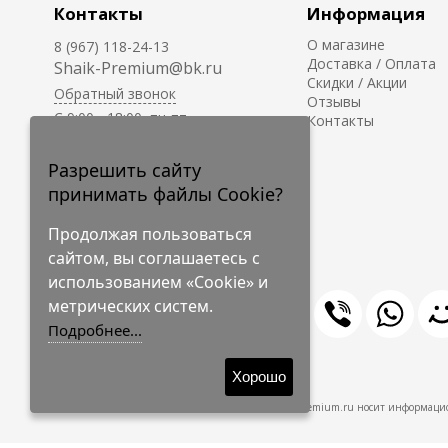
Контакты
Информация
О магазине
8 (967) 118-24-13
Доставка / Оплата
Shaik-Premium@bk.ru
Скидки / Акции
Обратный звонок
Отзывы
C 9:00 - 18:00, пн-пт
Контакты
С 10:00 - 17:00, сб-вс
Приём заказов на сайте -
Разрешить сайту
круглосуточно.
принимать файлы Cookie?
Продолжая пользоваться
сайтом, вы соглашаетесь с
использованием «Cookie» и
метрических систем.
Подробнее...
© 2009-2026 Shaik-Premium
Хорошо
Shaik-Premium.ru носит информацио