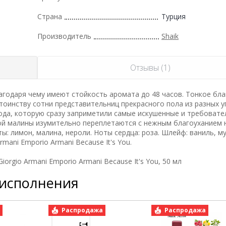
Страна
Турция
Производитель
Shaik
Отзывы (1)
годаря чему имеют стойкость аромата до 48 часов. Тонкое бла
тоинству сотни представительниц прекрасного пола из разных у
ода, которую сразу заприметили самые искушенные и требоват
ой малины изумительно переплетаются с нежным благоуханием 
: лимон, малина, нероли. Ноты сердца: роза. Шлейф: ваниль, му
mani Emporio Armani Because It's You.
rgio Armani Emporio Armani Because It's You, 50 мл
 исполнения
а
Распродажа
Распродажа