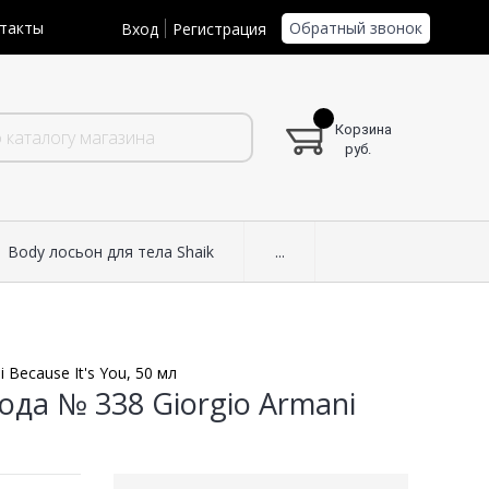
Обратный звонок
такты
Вход
Регистрация
Корзина
руб.
Body лосьон для тела Shaik
...
Because It's You, 50 мл
да № 338 Giorgio Armani