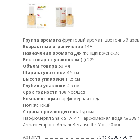
Группа аромата
фруктовый аромат; цветочный аро
Возрастные ограничения
14+
Назначение аромата
для женщин; женские
Вес товара с упаковкой (г)
225 г
Объем товара
50 мл
Ширина упаковки
4.5 см
Высота упаковки
11.5 см
Глубина упаковки
4.5 см
Срок годности
108 месяцев
Комплектация
парфюмерная вода
Пол
Женский
Страна производитель
Турция
Парфюмерия Shaik SHAIK / Парфюмерная вода № 338 G
Armani Emporio Armani Because It's You, 50 мл
Артикул
Shaik 338 - 50 ml