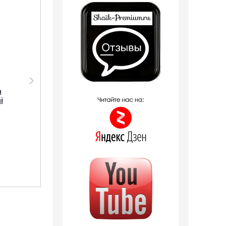
Парфюмерия Silvana
Парфюмерия
Silvana W423 Emporio
Clive&Keira
а
Armani Because It's
Clive&Keira /
i
You Women 50 мл
Туалетная вода №
1128 Giorgio Armani
Because It`s You 30
ml
1 090
руб.
1 258
руб.