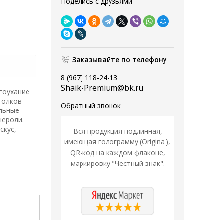
Поделись с друзьями
Заказывайте по телефону
8 (967) 118-24-13
Shaik-Premium@bk.ru
гоухание
голков
Обратный звонок
ельные
нероли.
скус,
Вся продукция подлинная,
имеющая голограмму (Original),
QR-код на каждом флаконе,
маркировку "Честный знак".
Распродажа
Распродажа