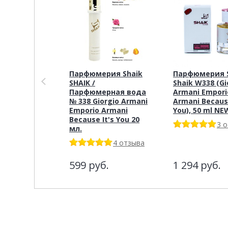
Парфюмерия Shaik
Парфюмерия S
SHAIK /
Shaik W338 (Gi
Парфюмерная вода
Armani Empori
№ 338 Giorgio Armani
Armani Because
Emporio Armani
You), 50 ml NE
Because It's You 20
3 
мл.
4 отзыва
599
руб.
1 294
руб.