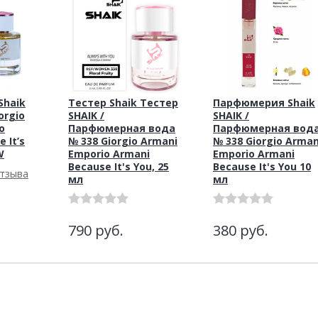
haik
Тестер Shaik Тестер
Парфюмерия Shaik
orgio
SHAIK /
SHAIK /
o
Парфюмерная вода
Парфюмерная вод
 It’s
№ 338 Giorgio Armani
№ 338 Giorgio Arman
W
Emporio Armani
Emporio Armani
Because It's You, 25
Because It's You 10
отзыва
мл
мл
790
руб.
380
руб.