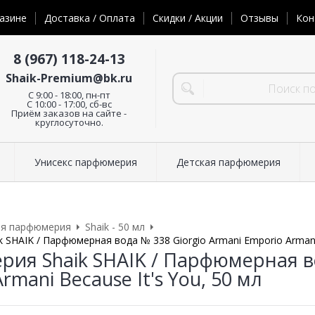
азине
Доставка / Оплата
Скидки / Акции
Отзывы
Кон
8 (967) 118-24-13
Shaik-Premium@bk.ru
C 9:00 - 18:00, пн-пт
С 10:00 - 17:00, сб-вс
Приём заказов на сайте -
круглосуточно.
Унисекс парфюмерия
Детская парфюмерия
ая парфюмерия
Shaik - 50 мл
SHAIK / Парфюмерная вода № 338 Giorgio Armani Emporio Armani 
ия Shaik SHAIK / Парфюмерная во
rmani Because It's You, 50 мл