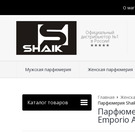
О маг
Официальный
дистрибьютор №1
в России!
★★★★★
Мужская парфюмерия
Женская парфюмерия
Главная
Женск
Каталог товаров
Парфюмерия Shaik 
Парфюмер
Emporio A