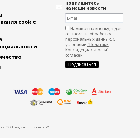
Подпишитесь
на наши новости
а
вания cookie
Нажимая на кнопку, я даю
согласие на обработку
а
персональных данных. С
условиями
"Политики
нциальности
Конфидециальности"
согласен.
ичество
и
ьи 437 Гражданского кодекса РФ.