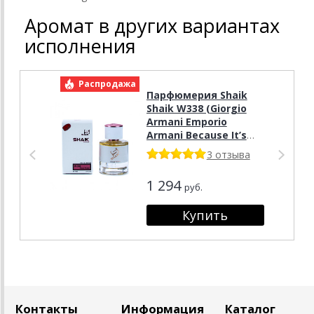
Аромат в других вариантах
исполнения
Распродажа
Р
Парфюмерия Shaik
Shaik W338 (Giorgio
Armani Emporio
Armani Because It’s
You), 50 ml NEW
3 отзыва
1 294
руб.
Контакты
Информация
Каталог