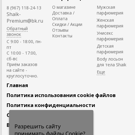
О магазине
Мужская
8 (967) 118-24-13
Доставка /
парфюмерия
Shaik-
Оплата
Женская
Premium@bk.ru
Скидки / Акции
парфюмерия
Обратный
Отзывы
Унисекс
звонок
Контакты
парфюмерия
C 9:00 - 18:00, пн-
Детская
пт
парфюмерия
С 10:00 - 17:00,
сб-вс
Body лосьон
Приём заказов
для тела Shaik
на сайте -
круглосуточно.
Главная
Политика использования cookie файлов
Политика конфиденциальности
Сотрудничество
Вакансии
Разрешить сайту
принимать файлы Cookie?