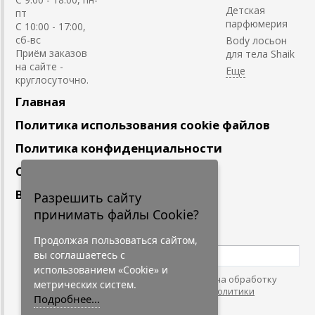
Детская
пт
парфюмерия
С 10:00 - 17:00,
сб-вс
Body лосьон
Приём заказов
для тела Shaik
на сайте -
круглосуточно.
Главная
Политика использования cookie файлов
Политика конфиденциальности
Сотрудничество
Вакансии
Разрешить сайту
принимать файлы Cookie?
Подпишитесь
на наши новости
Продолжая пользоваться сайтом,
вы соглашаетесь с
использованием «Cookie» и
Нажимая на кнопку, я даю согласие на обработку
метрических систем.
персональных данных. С условиями
"Политики
Подробнее...
Конфидециальности"
согласен.