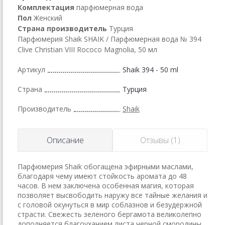
Комплектация
парфюмерная вода
Пол
Женский
Страна производитель
Турция
Парфюмерия Shaik SHAIK / Парфюмерная вода № 394
Clive Christian VIII Rococo Magnolia, 50 мл
Артикул
Shaik 394 - 50 ml
Страна
Турция
Производитель
Shaik
Описание
Отзывы (1)
Парфюмерия Shaik обогащена эфирными маслами,
благодаря чему имеют стойкость аромата до 48
часов. В нем заключена особенная магия, которая
позволяет высвободить наружу все тайные желания и
с головой окунуться в мир соблазнов и безудержной
страсти. Свежесть зеленого бергамота великолепно
дополняется благоуханием листа черной смородины.