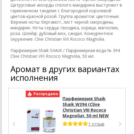
Цитрусовые аккорды спелого мандарина выступают в
гармоничном тандеме с благородной королевой
цветов-красной розой. Группа ароматов: цветочные.
Верхние ноты: бергамот, лист черной смородины,
мандарин. Ноты сердца: гвоздика, корица, магнолия,
роза. Шлейф: дубовый мох, сандал. Конкурентное
окружение: Clive Christian VIII Rococo Magnolia.
Парфюмерия Shaik SHAIK / Парфюмерная вода № 394
Clive Christian VIII Rococo Magnolia, 50 мл
Аромат в других вариантах
исполнения
Распродажа
Р
Парфюмерия Shaik
Shaik W394 (Clive
Christian VIII Rococo
Magnolia), 50 ml NEW
1 отзыв