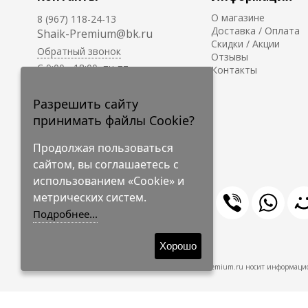
О магазине
8 (967) 118-24-13
Доставка / Оплата
Shaik-Premium@bk.ru
Скидки / Акции
Обратный звонок
Отзывы
C 9:00 - 18:00, пн-пт
Контакты
С 10:00 - 17:00, сб-вс
Приём заказов на сайте -
Разрешить сайту
круглосуточно.
принимать файлы Cookie?
Продолжая пользоваться
сайтом, вы соглашаетесь с
использованием «Cookie» и
метрических систем.
Подробнее...
© 2009-2026 Shaik-Premium
Хорошо
Shaik-Premium.ru носит информацио