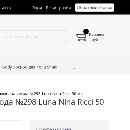
Обратный звонок
такты
Вход
Регистрация
Корзина
руб.
Body лосьон для тела Shaik
...
юмерная вода №298 Luna Nina Ricci 50 мл
да №298 Luna Nina Ricci 50
Парфюмерия