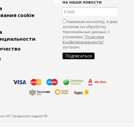
на наши новости
а
вания cookie
Нажимая на кнопку, я даю
согласие на обработку
а
персональных данных. С
условиями
"Политики
нциальности
Конфидециальности"
согласен.
ичество
и
ьи 437 Гражданского кодекса РФ.