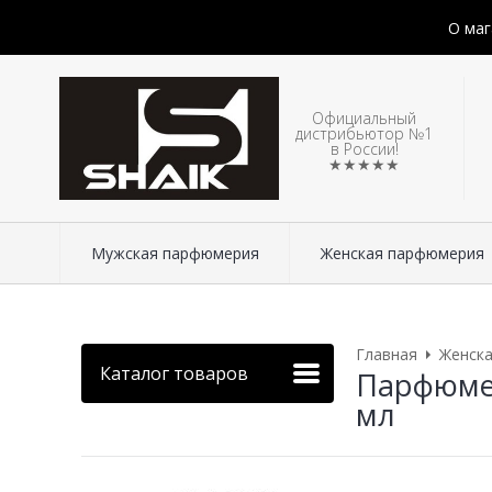
О маг
Официальный
дистрибьютор №1
в России!
★★★★★
Мужская парфюмерия
Женская парфюмерия
Главная
Женск
Каталог товаров
Парфюмер
мл