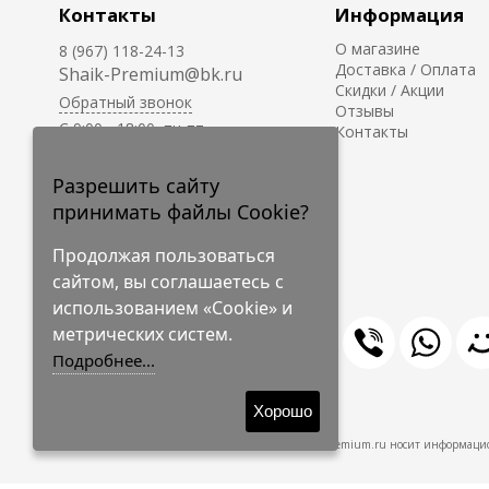
Контакты
Информация
О магазине
8 (967) 118-24-13
Доставка / Оплата
Shaik-Premium@bk.ru
Скидки / Акции
Обратный звонок
Отзывы
C 9:00 - 18:00, пн-пт
Контакты
С 10:00 - 17:00, сб-вс
Приём заказов на сайте -
Разрешить сайту
круглосуточно.
принимать файлы Cookie?
Продолжая пользоваться
сайтом, вы соглашаетесь с
использованием «Cookie» и
метрических систем.
Подробнее...
© 2009-2026 Shaik-Premium
Хорошо
Shaik-Premium.ru носит информацио