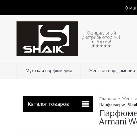
О маг
Официальный
дистрибьютор №1
в России!
★★★★★
Мужская парфюмерия
Женская парфюмерия
Главная
Женск
Каталог товаров
Парфюмерия Shaik
Парфюмер
Armani W