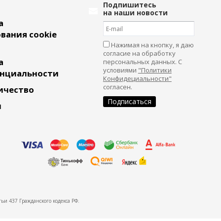
Подпишитесь
на наши новости
а
вания cookie
Нажимая на кнопку, я даю
согласие на обработку
а
персональных данных. С
условиями
"Политики
нциальности
Конфидециальности"
согласен.
ичество
и
ьи 437 Гражданского кодекса РФ.