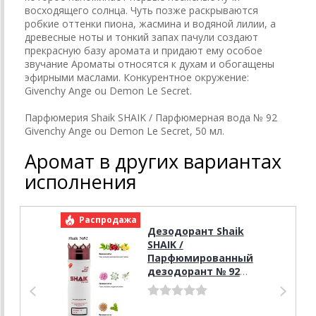
восходящего солнца. Чуть позже раскрываются
робкие оттенки пиона, жасмина и водяной лилии, а
древесные ноты и тонкий запах пачули создают
прекрасную базу аромата и придают ему особое
звучание Ароматы относятся к духам и обогащены
эфирными маслами. Конкурентное окружение:
Givenchy Ange ou Demon Le Secret.
Парфюмерия Shaik SHAIK / Парфюмерная вода № 92
Givenchy Ange ou Demon Le Secret, 50 мл.
Аромат в других вариантах
исполнения
Распродажа
Р
Дезодорант Shaik
SHAIK /
Парфюмированный
дезодорант № 92
Givenchy Ange ou
Demon Le Secret, 200
мл.