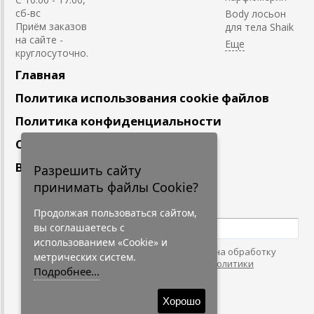
сб-вс
Body лосьон
Приём заказов
для тела Shaik
на сайте -
круглосуточно.
Главная
Политика использования cookie файлов
Политика конфиденциальности
Сотрудничество
Вакансии
Разрешить сайту
принимать файлы Cookie?
Подпишитесь
на наши новости
Продолжая пользоваться сайтом,
вы соглашаетесь с
использованием «Cookie» и
Нажимая на кнопку, я даю согласие на обработку
метрических систем.
персональных данных. С условиями
"Политики
Подробнее...
Конфидециальности"
согласен.
Хорошо