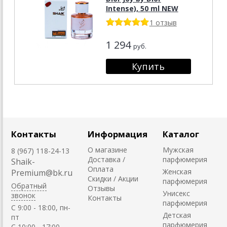
Intense), 50 ml NEW
1 отзыв
1 294
руб.
Контакты
Информация
Каталог
О магазине
Мужская
8 (967) 118-24-13
Доставка /
парфюмерия
Shaik-
Оплата
Женская
Premium@bk.ru
Скидки / Акции
парфюмерия
Обратный
Отзывы
Унисекс
звонок
Контакты
парфюмерия
C 9:00 - 18:00, пн-
Детская
пт
парфюмерия
С 10:00 - 17:00,