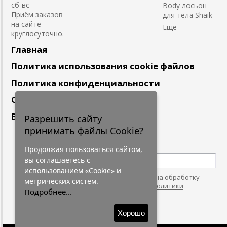
сб-вс
Body лосьон
Приём заказов
для тела Shaik
на сайте -
круглосуточно.
Главная
Политика использования cookie файлов
Политика конфиденциальности
Сотрудничество
Вакансии
Разрешить сайту
принимать файлы Cookie?
Подпишитесь
на наши новости
Продолжая пользоваться сайтом,
вы соглашаетесь с
использованием «Cookie» и
Нажимая на кнопку, я даю согласие на обработку
метрических систем.
персональных данных. С условиями
"Политики
Подробнее...
Конфидециальности"
согласен.
Хорошо