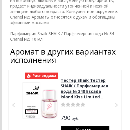
на всеобщую любовь и заслуженную популярность,
придаст индивидуальности утонченной и нежной
женщине любого возраста. Конкурентное окружение:
Chanel №5 Ароматы относятся к духам и обогащены
эфирными маслами.
Парфюмерия Shaik SHAIK / Парфюмерная вода № 34
Chanel №5 10 мл
Аромат в других вариантах
исполнения
Распродажа
Р
Тестер Shaik Тестер
SHAIK / Парфюмерная
вода № 340 Escada
Island Kiss Limited
Edition 25 мл
790
руб.