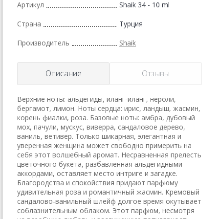
Артикул
Shaik 34 - 10 ml
Страна
Турция
Производитель
Shaik
Описание
Отзывы
Верхние ноты: альдегиды, иланг-иланг, нероли,
бергамот, лимон. Ноты сердца: ирис, ландыш, жасмин,
корень фиалки, роза. Базовые ноты: амбра, дубовый
мох, пачули, мускус, виверра, сандаловое дерево,
ваниль, ветивер. Только шикарная, элегантная и
уверенная женщина может свободно примерить на
себя этот волшебный аромат. Несравненная прелесть
цветочного букета, разбавленная альдегидными
аккордами, оставляет место интриге и загадке.
Благородства и спокойствия придают парфюму
удивительная роза и романтичный жасмин. Кремовый
сандалово-ванильный шлейф долгое время окутывает
соблазнительным облаком. Этот парфюм, несмотря