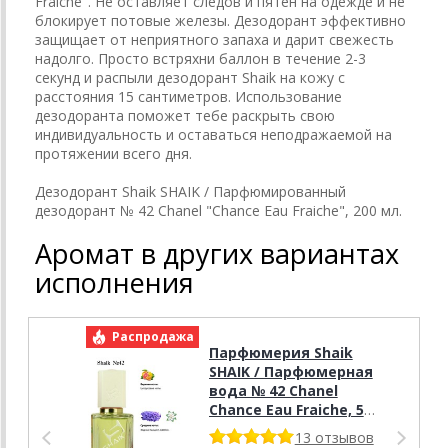
Fraiche". Не оставляет следов и пятен на одежде и не
блокирует потовые железы. Дезодорант эффективно
защищает от неприятного запаха и дарит свежесть
надолго. Просто встряхни баллон в течение 2-3
секунд и распыли дезодорант Shaik на кожу с
расстояния 15 сантиметров. Использование
дезодоранта поможет тебе раскрыть свою
индивидуальность и оставаться неподражаемой на
протяжении всего дня.
Дезодорант Shaik SHAIK / Парфюмированный
дезодорант № 42 Chanel "Chance Eau Fraiche", 200 мл.
Аромат в других вариантах
исполнения
Распродажа
Р
Парфюмерия Shaik
SHAIK / Парфюмерная
вода № 42 Chanel
Chance Еаu Fraiche, 50
мл.
13 отзывов