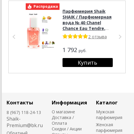
Распродажа
Р
Парфюмерия Shaik
SHAIK / Парфюмерная
вода № 40 Chanel
Chance Еаu Tendre,
100 мл.
2 отзыва
1 792
руб.
Контакты
Информация
Каталог
О магазине
Мужская
8 (967) 118-24-13
Доставка /
парфюмерия
Shaik-
Оплата
Женская
Premium@bk.ru
Скидки / Акции
парфюмерия
Обратный