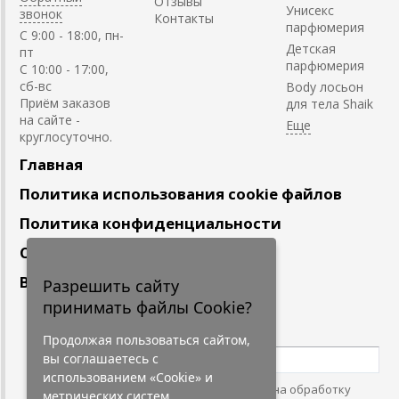
Отзывы
Унисекс
звонок
Контакты
парфюмерия
C 9:00 - 18:00, пн-
Детская
пт
парфюмерия
С 10:00 - 17:00,
сб-вс
Body лосьон
Приём заказов
для тела Shaik
на сайте -
круглосуточно.
Главная
Политика использования cookie файлов
Политика конфиденциальности
Сотрудничество
Вакансии
Разрешить сайту
принимать файлы Cookie?
Подпишитесь
на наши новости
Продолжая пользоваться сайтом,
вы соглашаетесь с
использованием «Cookie» и
Нажимая на кнопку, я даю согласие на обработку
метрических систем.