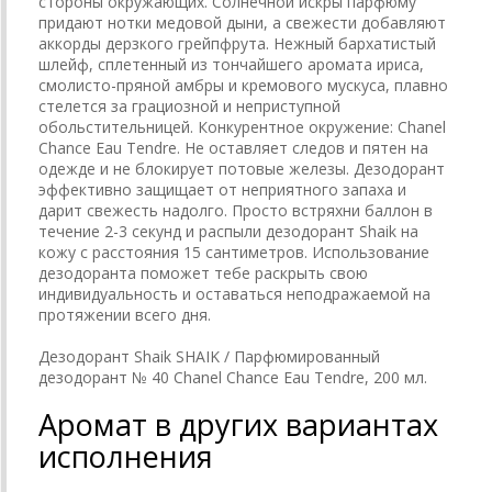
стороны окружающих. Солнечной искры парфюму
придают нотки медовой дыни, а свежести добавляют
аккорды дерзкого грейпфрута. Нежный бархатистый
шлейф, сплетенный из тончайшего аромата ириса,
смолисто-пряной амбры и кремового мускуса, плавно
стелется за грациозной и неприступной
обольстительницей. Конкурентное окружение: Chanel
Chance Еаu Tendre. Не оставляет следов и пятен на
одежде и не блокирует потовые железы. Дезодорант
эффективно защищает от неприятного запаха и
дарит свежесть надолго. Просто встряхни баллон в
течение 2-3 секунд и распыли дезодорант Shaik на
кожу с расстояния 15 сантиметров. Использование
дезодоранта поможет тебе раскрыть свою
индивидуальность и оставаться неподражаемой на
протяжении всего дня.
Дезодорант Shaik SHAIK / Парфюмированный
дезодорант № 40 Chanel Chance Еаu Tendre, 200 мл.
Аромат в других вариантах
исполнения