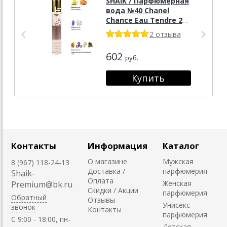
SHAIK / Парфюмерная
вода №40 Chanel
Chance Eau Tendre 20
мл
2 отзыва
602
руб.
Контакты
Информация
Каталог
О магазине
Мужская
8 (967) 118-24-13
Доставка /
парфюмерия
Shaik-
Оплата
Женская
Premium@bk.ru
Скидки / Акции
парфюмерия
Обратный
Отзывы
Унисекс
звонок
Контакты
парфюмерия
C 9:00 - 18:00, пн-
Детская