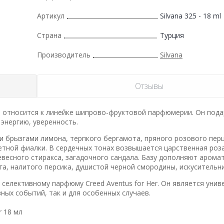
Артикул
Silvana 325 - 18 ml
Страна
Турция
Производитель
Silvana
Отзывы
– относится к линейке шипрово-фруктовой парфюмерии. Он под
энергию, уверенность.
 брызгами лимона, терпкого бергамота, пряного розового перц
етной фиалки. В сердечных тонах возвышается царственная роза
евесного стиракса, загадочного сандала. Базу дополняют арома
га, налитого персика, душистой черной смородины, искусительн
 селективному парфюму Creed Aventus for Her. Он является уни
вных событий, так и для особенных случаев.
r 18 мл