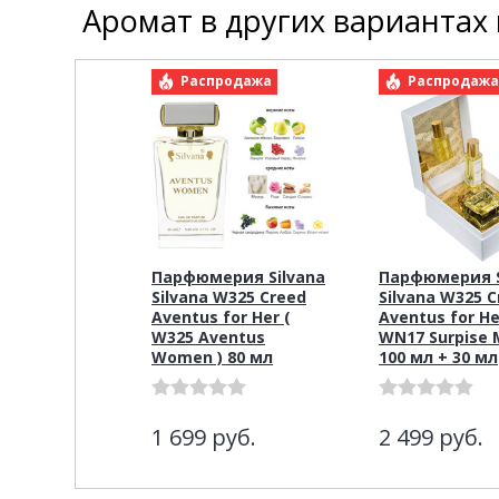
Аромат в других вариантах
Распродажа
Распродаж
Парфюмерия Silvana
Парфюмерия S
Silvana W325 Creed
Silvana W325 
Aventus for Her (
Aventus for He
W325 Aventus
WN17 Surpise M
Women ) 80 мл
100 мл + 30 мл
1 699
руб.
2 499
руб.