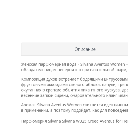
Описание
Женская парфюмерная вода - Silvana Aventus Women 
обладательницам невероятно притязательный шарм, 
Композиция духов встречает бодрящими цитрусовыми
фруктовыми аккордами спелого яблока, пачули, треп
окутанная в крепкие объятия пикантного мускуса, др
весенние запахи сирени, очаровательного иланг-илан
Аромат Silvana Aventus Women считается идентичным
в применении, а поэтому подойдет, как для повседне
Парфюмерия Silvana Silvana W325 Creed Aventus for He