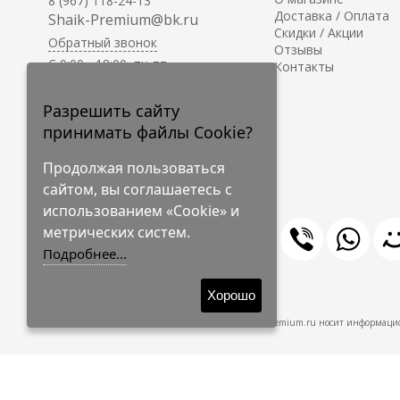
8 (967) 118-24-13
Доставка / Оплата
Shaik-Premium@bk.ru
Скидки / Акции
Обратный звонок
Отзывы
C 9:00 - 18:00, пн-пт
Контакты
С 10:00 - 17:00, сб-вс
Приём заказов на сайте -
Разрешить сайту
круглосуточно.
принимать файлы Cookie?
Продолжая пользоваться
сайтом, вы соглашаетесь с
использованием «Cookie» и
метрических систем.
Подробнее...
© 2009-2026 Shaik-Premium
Хорошо
Shaik-Premium.ru носит информацио
Создано
на платформе