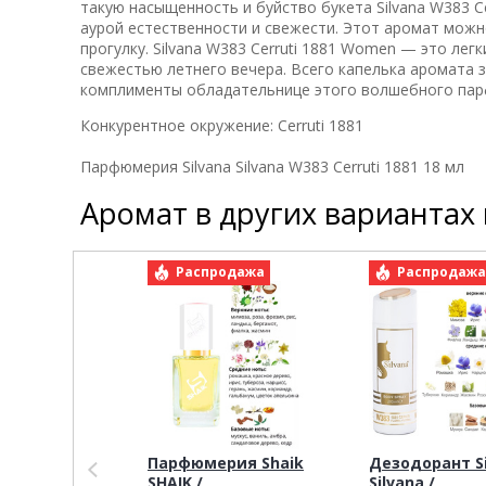
такую насыщенность и буйство букета Silvana W383 
аурой естественности и свежести. Этот аромат можно
прогулку. Silvana W383 Cerruti 1881 Women — это л
свежестью летнего вечера. Всего капелька аромата 
комплименты обладательнице этого волшебного па
Конкурентное окружение:
Cerruti 1881
Парфюмерия Silvana Silvana W383 Cerruti 1881 18 мл
Аромат в других вариантах
Распродажа
Распродаж
Парфюмерия Shaik
Дезодорант Si
SHAIK /
Silvana /