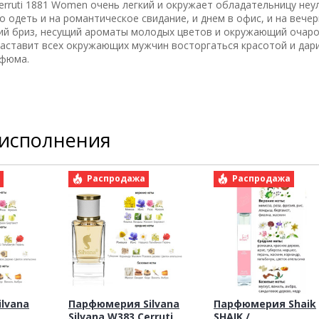
Cerruti 1881 Women очень легкий и окружает обладательницу не
 одеть и на романтическое свидание, и днем в офис, и на вече
егкий бриз, несущий ароматы молодых цветов и окружающий очар
заставит всех окружающих мужчин восторгаться красотой и дар
рфюма.
 исполнения
а
Распродажа
Распродажа
lvana
Парфюмерия Silvana
Парфюмерия Shaik
Silvana W383 Cerruti
SHAIK /