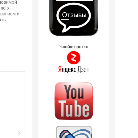
уловимой
рнюю
ованием и
ить
Распродажа
Тестер Shaik Тестер
SHAIK /