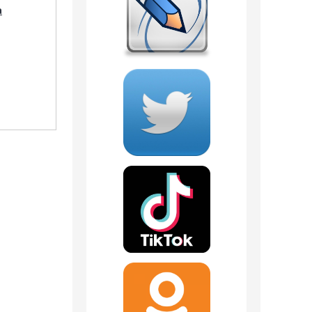
а
Парфюмерная вода
№ 196 Cerruti 1881
pour Femme, 25 мл.
790
руб.