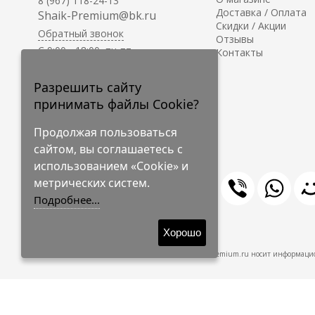
8 (967) 118-24-13
Доставка / Оплата
Shaik-Premium@bk.ru
Скидки / Акции
Обратный звонок
Отзывы
C 9:00 - 18:00, пн-пт
Контакты
С 10:00 - 17:00, сб-вс
Приём заказов на сайте -
Разрешить сайту
круглосуточно.
принимать файлы Cookie?
Продолжая пользоваться
сайтом, вы соглашаетесь с
использованием «Cookie» и
метрических систем.
Подробнее...
© 2009-2026 Shaik-Premium
Хорошо
Shaik-Premium.ru носит информацио
Создано
на платформе