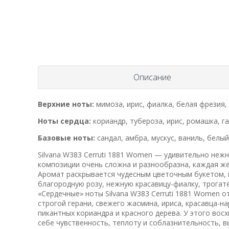
Описание
Верхние ноты:
мимоза, ирис, фиалка, белая фрезия,
Ноты сердца:
кориандр, тубероза, ирис, ромашка, га
Базовые ноты:
сандал, амбра, мускус, ваниль, белый
Silvana W383 Cerruti 1881 Women — удивительно неж
композиции очень сложна и разнообразна, каждая же
Аромат раскрывается чудесным цветочным букетом, 
благородную розу, нежную красавицу-фиалку, трога
«Сердечные» ноты Silvana W383 Cerruti 1881 Women 
строгой герани, свежего жасмина, ириса, красавца-
пикантных кориандра и красного дерева. У этого в
себе чувственность, теплоту и соблазнительность, в