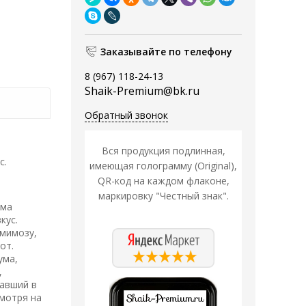
Заказывайте по телефону
8 (967) 118-24-13
Shaik-Premium@bk.ru
Обратный звонок
Вся продукция подлинная,
с.
имеющая голограмму (Original),
QR-код на каждом флаконе,
маркировку "Честный знак".
мма
кус.
 мимозу,
от.
ума,
,
равший в
смотря на