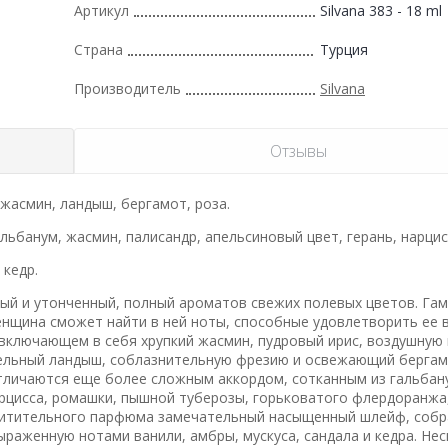
Артикул
Silvana 383 - 18 ml
Страна
Турция
Производитель
Silvana
Отзывы
 жасмин, ландыш, бергамот, роза.
льбанум, жасмин, палисандр, апельсиновый цвет, герань, нарцис
 кедр.
ный и утонченный, полный ароматов свежих полевых цветов. Га
нщина сможет найти в ней ноты, способные удовлетворить ее в
включающем в себя хрупкий жасмин, пудровый ирис, воздушную
тельный ландыш, соблазнительную фрезию и освежающий бергам
отличаются еще более сложным аккордом, сотканным из гальбан
нарцисса, ромашки, пышной туберозы, горьковатого флердоранжа
осхитительного парфюма замечательный насыщенный шлейф, соб
ыраженную нотами ванили, амбры, мускуса, сандала и кедра. Не