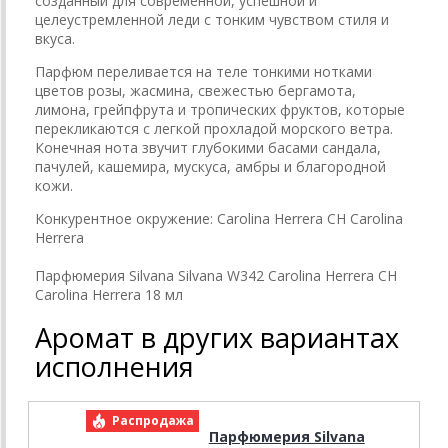
созданный для современной, успешной и
целеустремленной леди с тонким чувством стиля и
вкуса.
Парфюм переливается на теле тонкими нотками
цветов розы, жасмина, свежестью бергамота,
лимона, грейпфрута и тропических фруктов, которые
перекликаются с легкой прохладой морского ветра.
Конечная нота звучит глубокими басами сандала,
пачулей, кашемира, мускуса, амбры и благородной
кожи.
Конкурентное окружение:
Carolina Herrera CH Carolina
Herrera
Парфюмерия Silvana Silvana W342 Carolina Herrera CH
Carolina Herrera 18 мл
Аромат в других вариантах
исполнения
Распродажа
Парфюмерия Silvana