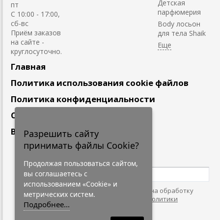
Детская
пт
парфюмерия
С 10:00 - 17:00,
сб-вс
Body лосьон
Приём заказов
для тела Shaik
на сайте -
круглосуточно.
Главная
Политика использования cookie файлов
Политика конфиденциальности
Сотрудничество
Вакансии
Разрешить сайту
принимать файлы Cookie?
Подпишитесь
на наши новости
Продолжая пользоваться сайтом,
вы соглашаетесь с
использованием «Cookie» и
Нажимая на кнопку, я даю согласие на обработку
метрических систем.
персональных данных. С условиями
"Политики
Подробнее...
Конфидециальности"
согласен.