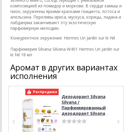
зеленого манго, соседствующие с уникальной
композицией из помидор и моркови. В сердце камыш и
пион, окруженны яркими красками гиацинта, лотоса и
апельсина. Переливы ириса, мускуса, корицы, ладана и
лабданума заканчивают эту экзотическую
парфюмерную мелодию.
Конкурентное окружение: Hermes Un Jardin sur le Nil
Парфюмерия Silvana Silvana W401 Hermes Un Jardin sur
le Nil 18 мл
Аромат в других вариантах
исполнения
Распродажа
Р
Дезодорант Silvana
Silvana /
Парфюмированный
дезодорант Silvana
W401 Hermes Un Jardin
sur le Nil 200 мл