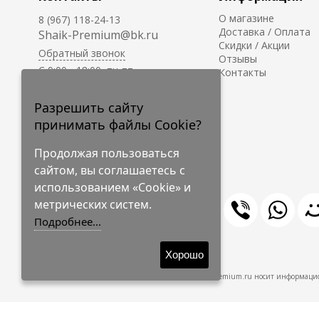
О магазине
8 (967) 118-24-13
Доставка / Оплата
Shaik-Premium@bk.ru
Скидки / Акции
Обратный звонок
Отзывы
C 9:00 - 18:00, пн-пт
Контакты
С 10:00 - 17:00, сб-вс
Приём заказов на сайте -
Разрешить сайту
круглосуточно.
принимать файлы Cookie?
Продолжая пользоваться
сайтом, вы соглашаетесь с
использованием «Cookie» и
метрических систем.
Подробнее...
© 2009-2026 Shaik-Premium
Хорошо
Shaik-Premium.ru носит информацио