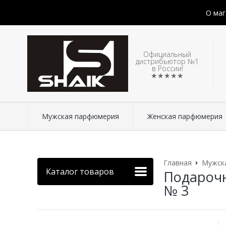
О маг
Официальный
дистрибьютор №1
в России!
★★★★★
Мужская парфюмерия
Женская парфюмерия
Главная
Мужск
Каталог товаров
Подарочн
№ 3