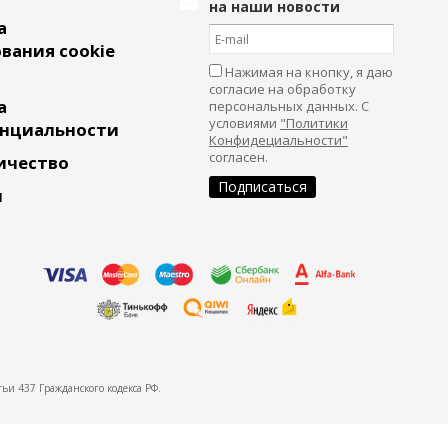
на наши новости
а
вания cookie
Нажимая на кнопку, я даю
согласие на обработку
а
персональных данных. С
условиями
"Политики
нциальности
Конфидециальности"
согласен.
ичество
и
ьи 437 Гражданского кодекса РФ.