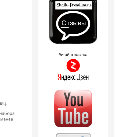
иц.
 набора
 менее
е