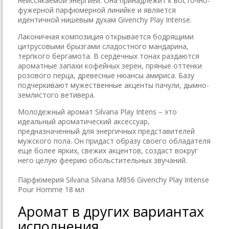
неиссякаемой энергией. Она принадлежит к восточно-
фужерной парфюмерной линийке и является
идентичной нишевым духам Givenchy Play Intense.
Лаконичная композиция открывается бодрящими
цитрусовыми брызгами сладостного мандарина,
терпкого бергамота. В сердечных тонах раздаются
ароматные запахи кофейных зерен, пряные оттенки
розового перца, древесные нюансы амириса. Базу
подчеркивают мужественные акценты пачули, дымно-
землистого ветивера.
Молодежный аромат Silvana Play Intens – это
идеальный ароматический аксессуар,
предназначенный для энергичных представителей
мужского пола. Он придаст образу своего обладателя
еще более ярких, свежих акцентов, создаст вокруг
него целую феерию обольстительных звучаний.
Парфюмерия Silvana Silvana M856 Givenchy Play Intense
Pour Homme 18 мл
Аромат в других вариантах
исполнения