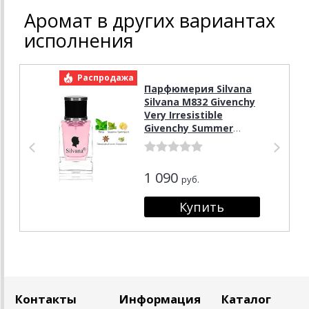
Аромат в других вариантах
исполнения
Распродажа
Р
Парфюмерия Silvana
Silvana M832 Givenchy
Very Irresistible
Givenchy Summer
Cocktail - Fresh
Attitude 50 мл
1 090
руб.
Контакты
Информация
Каталог