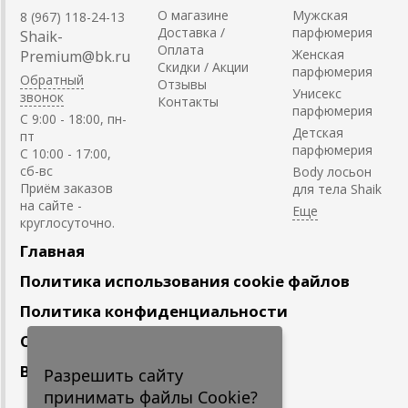
О магазине
Мужская
8 (967) 118-24-13
Доставка /
парфюмерия
Shaik-
Оплата
Женская
Premium@bk.ru
Скидки / Акции
парфюмерия
Обратный
Отзывы
Унисекс
звонок
Контакты
парфюмерия
C 9:00 - 18:00, пн-
Детская
пт
парфюмерия
С 10:00 - 17:00,
сб-вс
Body лосьон
Приём заказов
для тела Shaik
на сайте -
круглосуточно.
Главная
Политика использования cookie файлов
Политика конфиденциальности
Сотрудничество
Вакансии
Разрешить сайту
принимать файлы Cookie?
Подпишитесь