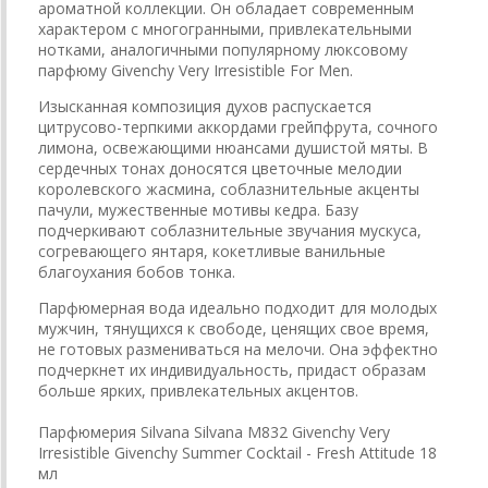
ароматной коллекции. Он обладает современным
характером с многогранными, привлекательными
нотками, аналогичными популярному люксовому
парфюму Givenchy Very Irresistible For Men.
Изысканная композиция духов распускается
цитрусово-терпкими аккордами грейпфрута, сочного
лимона, освежающими нюансами душистой мяты. В
сердечных тонах доносятся цветочные мелодии
королевского жасмина, соблазнительные акценты
пачули, мужественные мотивы кедра. Базу
подчеркивают соблазнительные звучания мускуса,
согревающего янтаря, кокетливые ванильные
благоухания бобов тонка.
Парфюмерная вода идеально подходит для молодых
мужчин, тянущихся к свободе, ценящих свое время,
не готовых размениваться на мелочи. Она эффектно
подчеркнет их индивидуальность, придаст образам
больше ярких, привлекательных акцентов.
Парфюмерия Silvana Silvana M832 Givenchy Very
Irresistible Givenchy Summer Cocktail - Fresh Attitude 18
мл