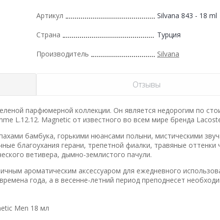
Артикул
Silvana 843 - 18 ml
Страна
Турция
Производитель
Silvana
Отзывы
о-зеленой парфюмерной коллекции. Он является недорогим по ст
e L.12.12. Magnetic от известного во всем мире бренда Lacoste
ахами бамбука, горькими нюансами полыни, мистическими зву
ные благоухания герани, трепетной фиалки, травяные оттенки ч
еского ветивера, дымно-землистого пачули.
тличным ароматическим аксессуаром для ежедневного использов
времена года, а в весенне-летний период преподнесет необход
etic Men 18 мл