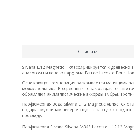
Описание
Silvana L.12 Magnetic – классифицируется к древесн
аналогом нишевого парфюма Eau de Lacoste Pour Homm
Освежающая композиция раскрывается манящими зап
можжевельника. В сердечных тонах раздаются цветоч
обрамляют анималистические аккорды амбры, тропич
Парфюмерная вода Silvana L.12 Magnetic является о
подарит мужчинам невероятную теплоту в холодные 
прохладу.
Парфюмерия Silvana Silvana M843 Lacoste L.12.12 Magn