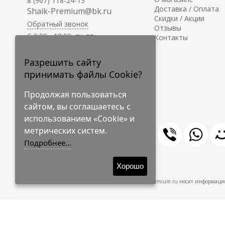
8 (967) 118-24-13
Доставка / Оплата
Shaik-Premium@bk.ru
Скидки / Акции
Обратный звонок
Отзывы
C 9:00 - 18:00, пн-пт
Контакты
С 10:00 - 17:00, сб-вс
Приём заказов на сайте -
Разрешить сайту
круглосуточно.
принимать файлы Cookie?
Продолжая пользоваться
сайтом, вы соглашаетесь с
использованием «Cookie» и
метрических систем.
Подробнее...
© 2009-2026 Shaik-Premium
Хорошо
Shaik-Premium.ru носит информацио
Создано
на платформе