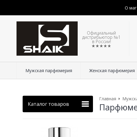
О маг
Официальный
дистрибьютор №1
в России!
★★★★★
Мужская парфюмерия
Женская парфюмерия
Главная
Мужск
Каталог товаров
Парфюмери