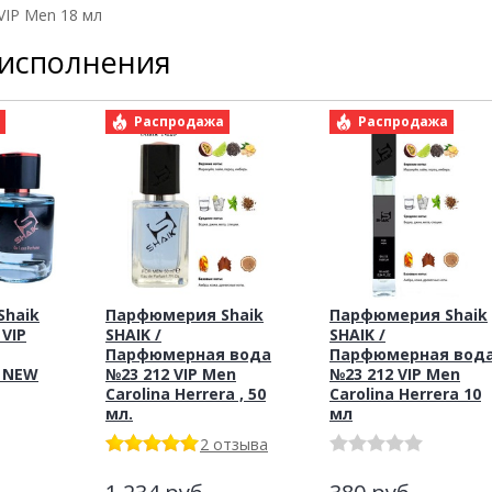
 VIP Men 18 мл
 исполнения
а
Распродажа
Распродажа
haik
Парфюмерия Shaik
Парфюмерия Shaik
 VIP
SHAIK /
SHAIK /
Парфюмерная вода
Парфюмерная вод
l NEW
№23 212 VIP Men
№23 212 VIP Men
Carolina Herrera , 50
Carolina Herrera 10
мл.
мл
2 отзыва