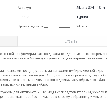
Артикул
Silvana 824 - 18 ml
Страна
Турция
Производитель
Silvana
Отзывы
-цветочной парфюмерии. Он предназначен для стильных, современ
 также считается более доступным по цене вариантом популяр
ми нюансами перца, душистыми запахами имбиря, черной икры в
ескими нюансами маракуйи. В средних тонах превосходствуют 
 хмельные акценты водки, крепкого джина. Базу обрамляют бла
тарь, искусительница амбра.
суаром для оптимистичных, модных представителей мужского по
ет привлекать особое внимание к своему избраннику у мимо п