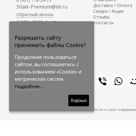
8 (967) 118-24-13
Доставка / Оплата
Shaik-Premium@bk.ru
Скидки / Акции
Обратный звонок
Отзывы
C 9:00 - 18:00, пн-пт
Контакты
С 10:00 - 17:00, сб-вс
Приём заказов на сайте -
Разрешить сайту
круглосуточно.
принимать файлы Cookie?
Продолжая пользоваться
сайтом, вы соглашаетесь с
использованием «Cookie» и
метрических систем.
Подробнее...
© 2009-2026 Shaik-Premium
Хорошо
Shaik-Premium.ru носит информацио
Создано
на платформе