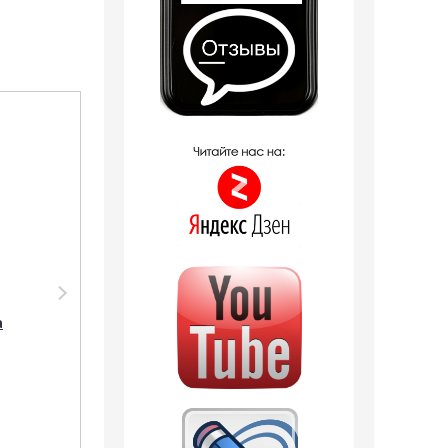
Распродажа
Парфюмерия Silvana
Silvana M824 Carolina
а
Herrera 212 VIP Men
50 мл