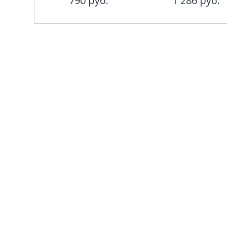
790
руб.
1 286
руб.