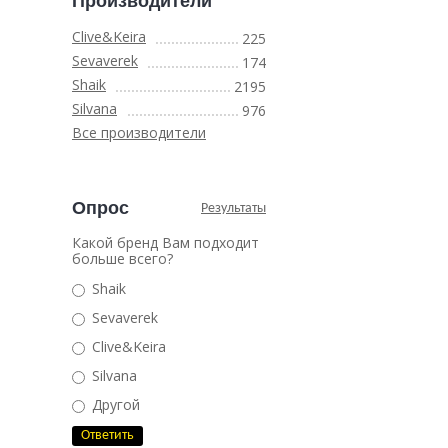
Производители
Clive&Keira
225
Sevaverek
174
Shaik
2195
Silvana
976
Все производители
Опрос
Результаты
Какой бренд Вам подходит
больше всего?
Shaik
Sevaverek
Clive&Keira
Silvana
Другой