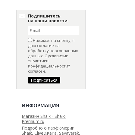
Подпишитесь
на наши новости
Нажимая на кнопку, я
даю согласие на
обработку персональных
данных. С условиями
"Политики
Конфидециальности"
согласен.
ИНФОРМАЦИЯ
Магазин Shaik - Shaik-
Premium.ru
Подробно о парфюмерии
Shaik, Clive&Keira, Sevaverek,