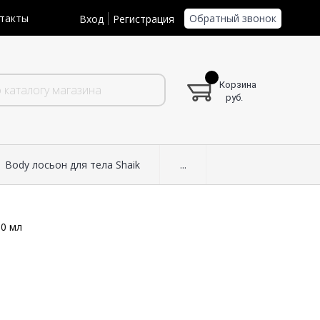
Обратный звонок
такты
Вход
Регистрация
Корзина
руб.
Body лосьон для тела Shaik
...
50 мл