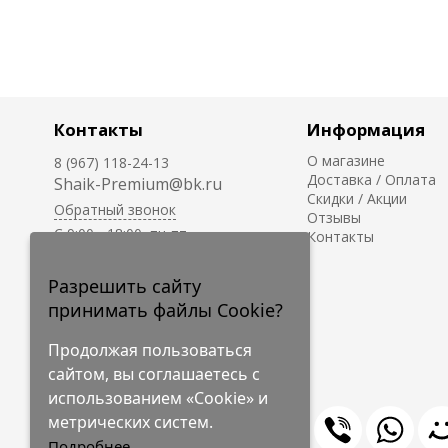
Контакты
Информация
О магазине
8 (967) 118-24-13
Доставка / Оплата
Shaik-Premium@bk.ru
Скидки / Акции
Обратный звонок
Отзывы
C 9:00 - 18:00, пн-пт
Контакты
С 10:00 - 17:00, сб-вс
Приём заказов на сайте -
Разрешить сайту
круглосуточно.
принимать файлы Cookie?
Продолжая пользоваться
сайтом, вы соглашаетесь с
использованием «Cookie» и
метрических систем.
Подробнее...