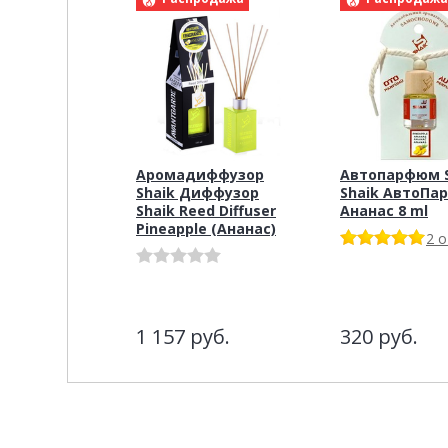
Аромадиффузор
Автопарфюм S
Shaik Диффузор
Shaik АвтоПа
Shaik Reed Diffuser
Ананас 8 ml
Pineapple (Ананас)
2 
1 157
руб.
320
руб.