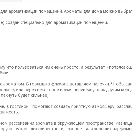
о для ароматизации помещений. Ароматы для дома можно выбрат
ние) создан специально для ароматизации помещений.
у что пользоваться им очень просто, а результат - потрясающ
биля.
с ароматом. В горлышко флакона вставляем палочки. Чтобы за
ольше, или через некоторое время перевернуть их другим конц
 пахнуть будет сильнее).
не, в гостиной - помогают создать приятную атмосферу, рассла
свежесть.
ном рассеивании аромата в окружающем пространстве. Разница
ору не нужно электричество, и, главное - для хороших парфюм