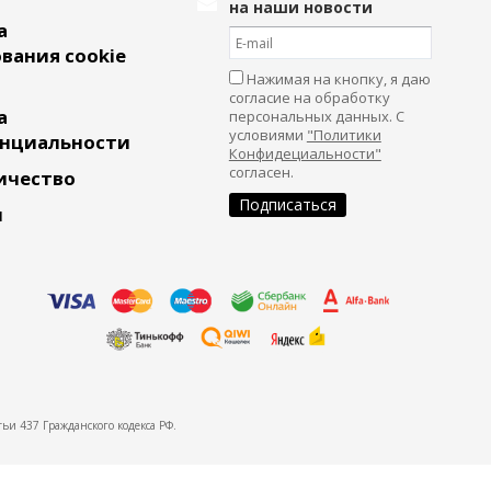
на наши новости
а
вания cookie
Нажимая на кнопку, я даю
согласие на обработку
а
персональных данных. С
условиями
"Политики
нциальности
Конфидециальности"
согласен.
ичество
и
ьи 437 Гражданского кодекса РФ.