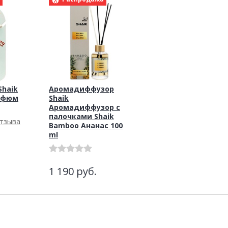
haik
Аромадиффузор
рфюм
Shaik
Аромадиффузор с
палочками Shaik
отзыва
Bamboo Ананас 100
ml
1 190
руб.