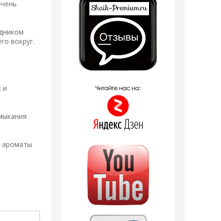
очень
одником
го вокруг.
 и
имыкания
а ароматы