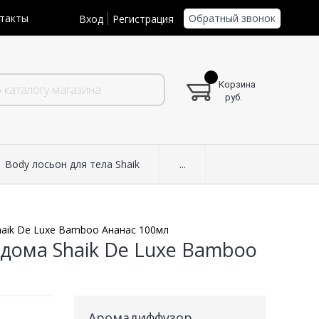
Обратный звонок
такты
Вход
Регистрация
Корзина
руб.
Body лосьон для тела Shaik
...
aik De Luxe Bamboo Ананас 100мл
дома Shaik De Luxe Bamboo
Аромадиффузор