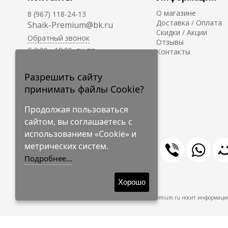
О магазине
8 (967) 118-24-13
Доставка / Оплата
Shaik-Premium@bk.ru
Скидки / Акции
Обратный звонок
Отзывы
C 9:00 - 18:00, пн-пт
Контакты
С 10:00 - 17:00, сб-вс
Приём заказов на сайте -
Разрешить сайту
круглосуточно.
принимать файлы Cookie?
Продолжая пользоваться
сайтом, вы соглашаетесь с
использованием «Cookie» и
метрических систем.
Подробнее...
© 2009-2026 Shaik-Premium
Хорошо
Shaik-Premium.ru носит информацио