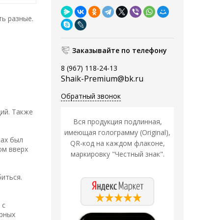
ь разные.
Заказывайте по телефону
8 (967) 118-24-13
Shaik-Premium@bk.ru
Обратный звонок
ий. Также
Вся продукция подлинная,
имеющая голограмму (Original),
пах был
QR-код на каждом флаконе,
ом вверх
маркировку "Честный знак".
биться.
 с
ерных