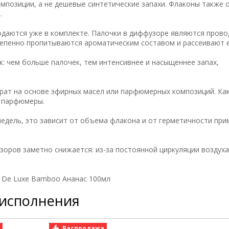
мпозиции, а не дешевые синтетические запахи. Флаконы также 
.
одаются уже в комплекте. Палочки в диффузоре являются пров
тепенно пропитываются ароматическим составом и рассеивают е
: чем больше палочек, тем интенсивнее и насыщеннее запах,
рат на основе эфирных масел или парфюмерных композиций. Как
е парфюмеры.
недель, это зависит от объема флакона и от герметичности пр
зоров заметно снижается: из-за постоянной циркуляции воздух
 De Luxe Bamboo Ананас 100мл
 исполнения
а
Распродажа