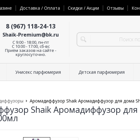
азине
Доставка / Оплата
Скидки / Акции
Отзывы
Кон
8 (967) 118-24-13
Shaik-Premium@bk.ru
C 9:00 - 18:00, пн-пт
С 10:00 - 17:00, сб-вс
Приём заказов на сайте -
круглосуточно.
Унисекс парфюмерия
Детская парфюмерия
диффузоры
Аромадиффузор Shaik Аромадиффузор для дома Sh
фузор Shaik Аромадиффузор для 
00мл