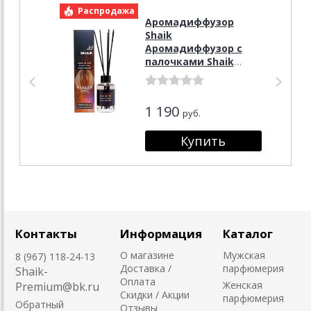
Распродажа
Р
Аромадиффузор
Shaik
Аромадиффузор с
палочками Shaik
Bamboo Ангел Огня
100 ml
1 190
руб.
Контакты
Информация
Каталог
О магазине
Мужская
8 (967) 118-24-13
Доставка /
парфюмерия
Shaik-
Оплата
Женская
Premium@bk.ru
Скидки / Акции
парфюмерия
Обратный
Отзывы