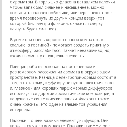
с ароматом. В горлышко флакона вставляем палочки.
Чтобы запах был сильнее и насыщеннее, можно
поставить палочек побольше, или через некоторое
время перевернуть их другим концом вверх (тот,
который был внутри флакона, окажется сверху -
пахнуть будет сильнее).
В доме они очень хороши в ванных комнатах, в
спальне, в гостиной - помогают создать приятную
атмосферу, расслабиться. Пахнет ненавязчиво, но,
входя в комнату ощущаешь свежесть.
Принцип работы основан на постепенном и
равномерном рассеивании аромата в окружающем
пространстве. Разница с электроприборами состоит в
том, что такому диффузору не нужно электричество,
и, главное - для хороших парфюмерных диффузоров
используются дорогие ароматические композиции, а
не дешевые синтетические запахи. Флаконы также
очень красивы, это один из элементов украшения
интерьера.
Палочки – очень важный элемент диффузора. Они
продаются уже в комплекте. Палочки в диффузоре