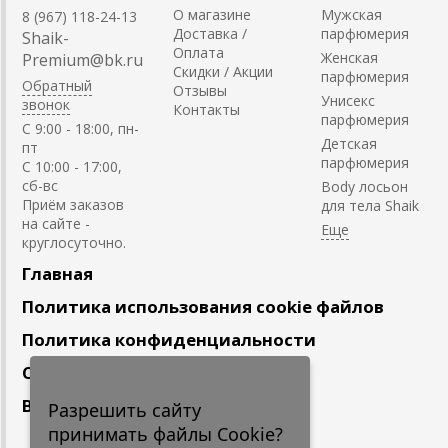
О магазине
Мужская
8 (967) 118-24-13
Доставка /
парфюмерия
Shaik-
Оплата
Женская
Premium@bk.ru
Скидки / Акции
парфюмерия
Обратный
Отзывы
Унисекс
звонок
Контакты
парфюмерия
C 9:00 - 18:00, пн-
Детская
пт
парфюмерия
С 10:00 - 17:00,
сб-вс
Body лосьон
Приём заказов
для тела Shaik
на сайте -
круглосуточно.
Главная
Политика использования cookie файлов
Политика конфиденциальности
Сотрудничество
Вакансии
Разрешить сайту
принимать файлы Cookie?
Подпишитесь