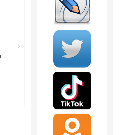
Дезодорант Shaik
Парфюмерия Shaik
SHAIK /
SHAIK /
а
Парфюмированный
Парфюмерная вода
дезодорант № 169
№ 169 Byredo Bal
Byredo Bal d'Afrique,
d'Afrique 50 мл
200 мл.
8 отзывов
1 отзыв
540
руб.
1 370
руб.