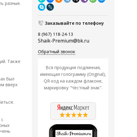
ь разные.
Заказывайте по телефону
8 (967) 118-24-13
Shaik-Premium@bk.ru
Обратный звонок
ий. Также
Вся продукция подлинная,
имеющая голограмму (Original),
пах был
QR-код на каждом флаконе,
ом вверх
маркировку "Честный знак".
биться.
 с
ерных
очень