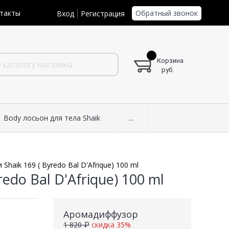
Обратный звонок
такты
Вход
Регистрация
Корзина
руб.
Body лосьон для тела Shaik
...
aik 169 ( Byredo Bal D'Afrique) 100 ml
do Bal D'Afrique) 100 ml
Аромадиффузор
1 820 ₽
скидка 35%