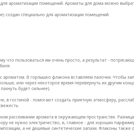
о для ароматизации помещений. Ароматы для дома можно выбрат
ние) создан специально для ароматизации помещений.
у что пользоваться им очень просто, а результат - потрясающ
биля.
с ароматом. В горлышко флакона вставляем палочки. Чтобы за
ольше, или через некоторое время перевернуть их другим конц
 пахнуть будет сильнее).
не, в гостиной - помогают создать приятную атмосферу, рассла
свежесть.
ном рассеивании аромата в окружающем пространстве. Разница
ору не нужно электричество, и, главное - для хороших парфюм
мпозиции, а не дешевые синтетические запахи. Флаконы также 
.