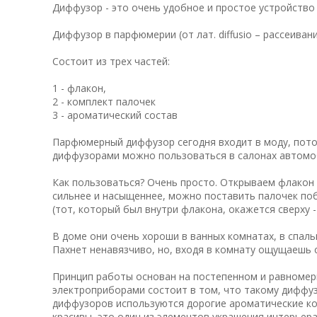
Диффузор - это очень удобное и простое устройств
Диффузор в парфюмерии (от лат. diffusio – рассеива
Состоит из трех частей:
1 - флакон,
2 - комплект палочек
3 - ароматический состав
Парфюмерный диффузор сегодня входит в моду, потом
диффузорами можно пользоваться в салонах автомо
Как пользоваться? Очень просто. Открываем флакон 
сильнее и насыщеннее, можно поставить палочек поб
(тот, который был внутри флакона, окажется сверху -
В доме они очень хороши в ванных комнатах, в спаль
Пахнет ненавязчиво, но, входя в комнату ощущаешь 
Принцип работы основан на постепенном и равномер
электроприборами состоит в том, что такому диффуз
диффузоров используются дорогие ароматические ко
красивы, это один из элементов украшения интерьера