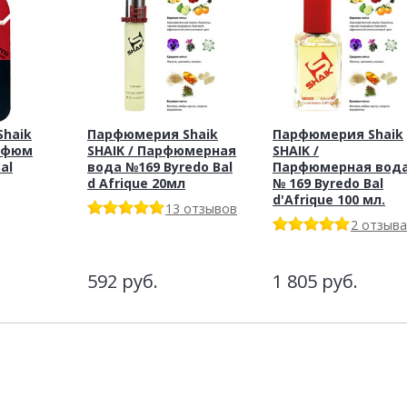
haik
Парфюмерия Shaik
Парфюмерия Shaik
рфюм
SHAIK / Парфюмерная
SHAIK /
al
вода №169 Byredo Bal
Парфюмерная вод
d Afrique 20мл
№ 169 Byredo Bal
d'Afrique 100 мл.
13 отзывов
2 отзыва
592
руб.
1 805
руб.