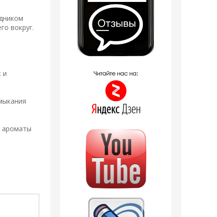
одником
го вокруг.
 и
имыкания
а ароматы
Распродажа
Распродажа