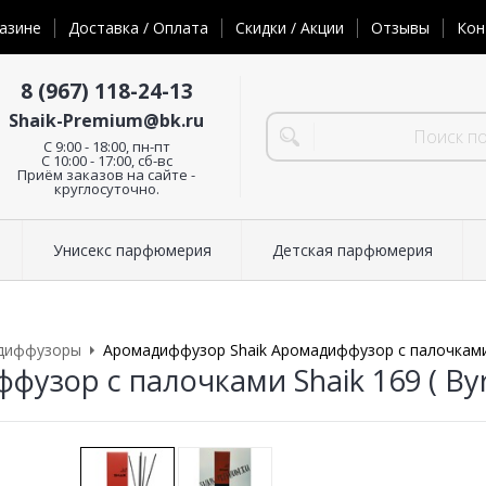
азине
Доставка / Оплата
Скидки / Акции
Отзывы
Кон
8 (967) 118-24-13
Shaik-Premium@bk.ru
C 9:00 - 18:00, пн-пт
С 10:00 - 17:00, сб-вс
Приём заказов на сайте -
круглосуточно.
Унисекс парфюмерия
Детская парфюмерия
диффузоры
Аромадиффузор Shaik Аромадиффузор с палочками Sh
узор с палочками Shaik 169 ( Byre