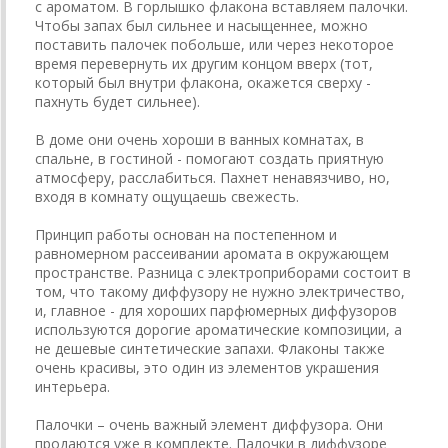
с ароматом. В горлышко флакона вставляем палочки.
Чтобы запах был сильнее и насыщеннее, можно
поставить палочек побольше, или через некоторое
время перевернуть их другим концом вверх (тот,
который был внутри флакона, окажется сверху -
пахнуть будет сильнее).
В доме они очень хороши в ванных комнатах, в
спальне, в гостиной - помогают создать приятную
атмосферу, расслабиться. Пахнет ненавязчиво, но,
входя в комнату ощущаешь свежесть.
Принцип работы основан на постепенном и
равномерном рассеивании аромата в окружающем
пространстве. Разница с электроприборами состоит в
том, что такому диффузору не нужно электричество,
и, главное - для хороших парфюмерных диффузоров
используются дорогие ароматические композиции, а
не дешевые синтетические запахи. Флаконы также
очень красивы, это один из элементов украшения
интерьера.
Палочки – очень важный элемент диффузора. Они
продаются уже в комплекте. Палочки в диффузоре