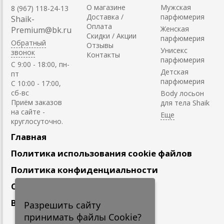
О магазине
Мужская
8 (967) 118-24-13
Доставка /
парфюмерия
Shaik-
Оплата
Женская
Premium@bk.ru
Скидки / Акции
парфюмерия
Обратный
Отзывы
Унисекс
звонок
Контакты
парфюмерия
C 9:00 - 18:00, пн-
Детская
пт
парфюмерия
С 10:00 - 17:00,
сб-вс
Body лосьон
Приём заказов
для тела Shaik
на сайте -
круглосуточно.
Главная
Политика использования cookie файлов
Политика конфиденциальности
Сотрудничество
Вакансии
Разрешить сайту
принимать файлы Cookie?
Подпишитесь