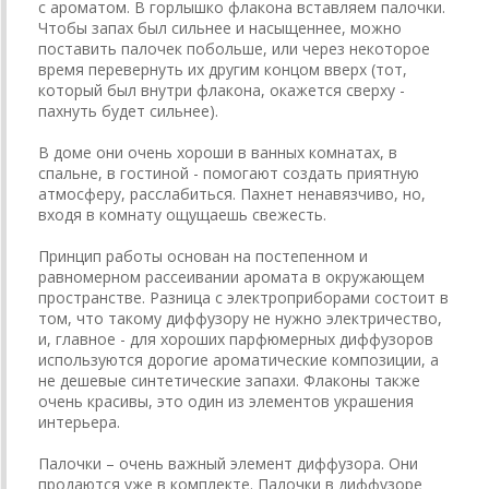
с ароматом. В горлышко флакона вставляем палочки.
Чтобы запах был сильнее и насыщеннее, можно
поставить палочек побольше, или через некоторое
время перевернуть их другим концом вверх (тот,
который был внутри флакона, окажется сверху -
пахнуть будет сильнее).
В доме они очень хороши в ванных комнатах, в
спальне, в гостиной - помогают создать приятную
атмосферу, расслабиться. Пахнет ненавязчиво, но,
входя в комнату ощущаешь свежесть.
Принцип работы основан на постепенном и
равномерном рассеивании аромата в окружающем
пространстве. Разница с электроприборами состоит в
том, что такому диффузору не нужно электричество,
и, главное - для хороших парфюмерных диффузоров
используются дорогие ароматические композиции, а
не дешевые синтетические запахи. Флаконы также
очень красивы, это один из элементов украшения
интерьера.
Палочки – очень важный элемент диффузора. Они
продаются уже в комплекте. Палочки в диффузоре