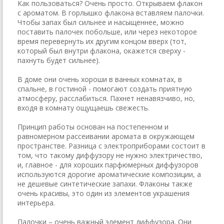
Как пользоваться? Очень просто. Открываем флакон
с ароматом. В горлышко флакона вставляем палочки.
Чтобы запах был сильнее и насыщеннее, можно
поставить палочек побольше, или через некоторое
время перевернуть их другим концом вверх (тот,
который был внутри флакона, окажется сверху -
пахнуть будет сильнее).
В доме они очень хороши в ванных комнатах, в
спальне, в гостиной - помогают создать приятную
атмосферу, расслабиться. Пахнет ненавязчиво, но,
входя в комнату ощущаешь свежесть.
Принцип работы основан на постепенном и
равномерном рассеивании аромата в окружающем
пространстве. Разница с электроприборами состоит в
том, что такому диффузору не нужно электричество,
и, главное - для хороших парфюмерных диффузоров
используются дорогие ароматические композиции, а
не дешевые синтетические запахи. Флаконы также
очень красивы, это один из элементов украшения
интерьера.
Палочки – очень важный элемент диффузора. Они