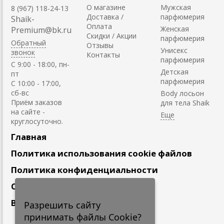
О магазине
Мужская
8 (967) 118-24-13
Доставка /
парфюмерия
Shaik-
Оплата
Женская
Premium@bk.ru
Скидки / Акции
парфюмерия
Обратный
Отзывы
Унисекс
звонок
Контакты
парфюмерия
C 9:00 - 18:00, пн-
Детская
пт
парфюмерия
С 10:00 - 17:00,
сб-вс
Body лосьон
Приём заказов
для тела Shaik
на сайте -
круглосуточно.
Главная
Политика использования cookie файлов
Политика конфиденциальности
Сотрудничество
Вакансии
Разрешить сайту
принимать файлы Cookie?
Подпишитесь